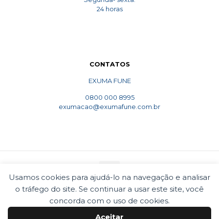
24 horas
CONTATOS
EXUMA FUNE
0800 000 8995
exumacao@exumafune.com.br
Usamos cookies para ajudá-lo na navegação e analisar
o tráfego do site. Se continuar a usar este site, você
© 2010 Exumafune. Todos direitos reservados- Ligue
0800 000 8995. Exumações de ossos em todo o Brasil.
concorda com o uso de cookies.
Termos e condições
Politica de privacidade
Aceitar