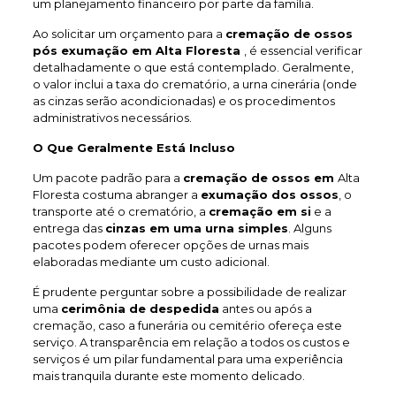
um planejamento financeiro por parte da família.
Ao solicitar um orçamento para a
cremação de ossos
pós exumação em Alta Floresta
, é essencial verificar
detalhadamente o que está contemplado. Geralmente,
o valor inclui a taxa do crematório, a urna cinerária (onde
as cinzas serão acondicionadas) e os procedimentos
administrativos necessários.
O Que Geralmente Está Incluso
Um pacote padrão para a
cremação de ossos em
Alta
Floresta costuma abranger a
exumação dos ossos
, o
transporte até o crematório, a
cremação em si
e a
entrega das
cinzas em uma urna simples
. Alguns
pacotes podem oferecer opções de urnas mais
elaboradas mediante um custo adicional.
É prudente perguntar sobre a possibilidade de realizar
uma
cerimônia de despedida
antes ou após a
cremação, caso a funerária ou cemitério ofereça este
serviço. A transparência em relação a todos os custos e
serviços é um pilar fundamental para uma experiência
mais tranquila durante este momento delicado.