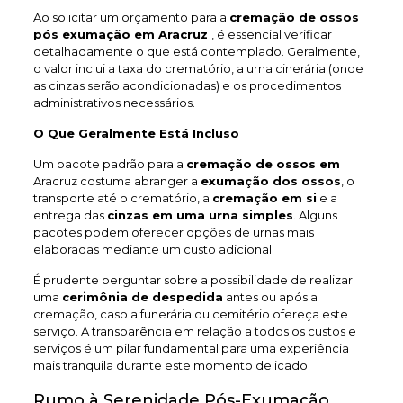
Ao solicitar um orçamento para a
cremação de ossos
pós exumação em Aracruz
, é essencial verificar
detalhadamente o que está contemplado. Geralmente,
o valor inclui a taxa do crematório, a urna cinerária (onde
as cinzas serão acondicionadas) e os procedimentos
administrativos necessários.
O Que Geralmente Está Incluso
Um pacote padrão para a
cremação de ossos em
Aracruz costuma abranger a
exumação dos ossos
, o
transporte até o crematório, a
cremação em si
e a
entrega das
cinzas em uma urna simples
. Alguns
pacotes podem oferecer opções de urnas mais
elaboradas mediante um custo adicional.
É prudente perguntar sobre a possibilidade de realizar
uma
cerimônia de despedida
antes ou após a
cremação, caso a funerária ou cemitério ofereça este
serviço. A transparência em relação a todos os custos e
serviços é um pilar fundamental para uma experiência
mais tranquila durante este momento delicado.
Rumo à Serenidade Pós-Exumação