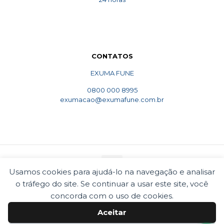
CONTATOS
EXUMA FUNE
0800 000 8995
exumacao@exumafune.com.br
Usamos cookies para ajudá-lo na navegação e analisar
o tráfego do site. Se continuar a usar este site, você
© 2010 Exumafune. Todos direitos reservados- Ligue
0800 000 8995. Exumações de ossos em todo o Brasil.
concorda com o uso de cookies.
Termos e condições
Politica de privacidade
Aceitar
Cookies