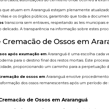
os que atuam em Araranguá estejam plenamente atualizados 
ílias e os órgãos públicos, garantindo que toda a docume
os
transcorra sem entraves, respeitando as leis municipais 
delicado. A transparência na informação sobre estes proce
de Cremacão de Ossos em Ara
ssos após exumação em
Araranguá é uma escolha cada v
erna para o destino final dos restos mortais. Este processo
na cidade, proporcionando um caminho para a perpetuação 
cremação de ossos em
Araranguá envolve procedimentos
transformação dos ossos remanescentes após um período d
 Cremacão de Ossos em Araranguá