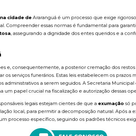
na cidade de
Araranguá é um processo que exige rigoroso
ual. Compreender essas normas é fundamental para garanti
itosa
, assegurando a dignidade dos entes queridos e a c
á
s e, consequentemente, a posterior cremação dos restos mo
zar os serviços funerários. Estas leis estabelecem os prazo
os administrativos a serem seguidos. A Secretaria Municip
 um papel crucial na fiscalização e autorização dessas ope
esponsáveis legais estejam cientes de que a
exumação
só p
lação local, para permitir a decomposição natural. Após a 
um processo específico, seguindo os padrões técnicos exig