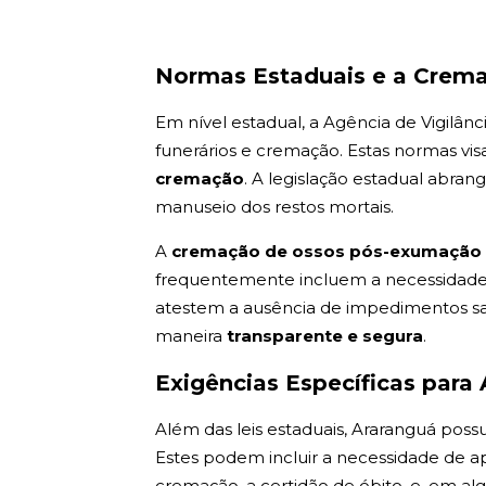
Normas Estaduais e a Crem
Em nível estadual, a Agência de Vigilânc
funerários e cremação. Estas normas vis
cremação
. A legislação estadual abra
manuseio dos restos mortais.
A
cremação de ossos pós-exumaçã
frequentemente incluem a necessidade d
atestem a ausência de impedimentos san
maneira
transparente e segura
.
Exigências Específicas para
Além das leis estaduais, Araranguá pos
Estes podem incluir a necessidade de 
cremação, a certidão de óbito, e, em a