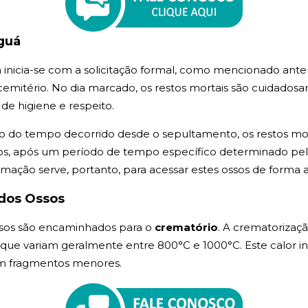
guá
nicia-se com a solicitação formal, como mencionado ante
mitério. No dia marcado, os restos mortais são cuidadosa
de higiene e respeito.
 do tempo decorrido desde o sepultamento, os restos mor
, após um período de tempo específico determinado pela l
umação serve, portanto, para acessar estes ossos de forma
dos Ossos
sos são encaminhados para o
crematório
. A crematorizaç
, que variam geralmente entre 800°C e 1000°C. Este calor i
em fragmentos menores.