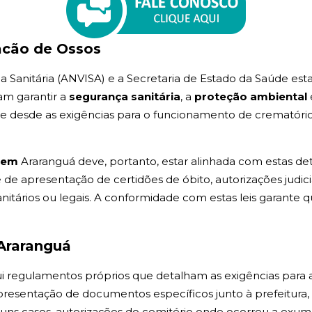
acão de Ossos
ia Sanitária (ANVISA) e a Secretaria de Estado da Saúde est
am garantir a
segurança sanitária
, a
proteção ambiental
nge desde as exigências para o funcionamento de crematóri
o em
Araranguá deve, portanto, estar alinhada com estas de
e apresentação de certidões de óbito, autorizações judici
itários ou legais. A conformidade com estas leis garante 
 Araranguá
sui regulamentos próprios que detalham as exigências para 
apresentação de documentos específicos junto à prefeitu
lguns casos, autorizações do cemitério onde ocorreu a exum