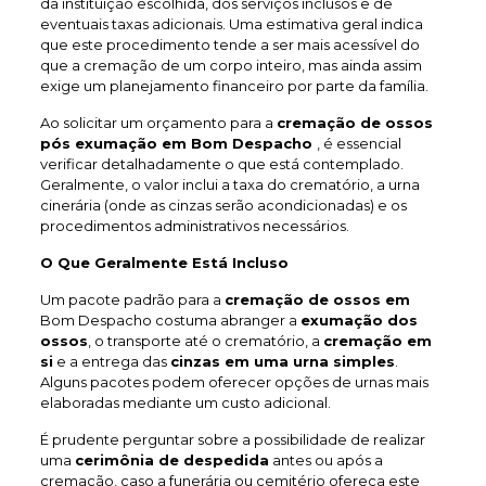
da instituição escolhida, dos serviços inclusos e de
eventuais taxas adicionais. Uma estimativa geral indica
que este procedimento tende a ser mais acessível do
que a cremação de um corpo inteiro, mas ainda assim
exige um planejamento financeiro por parte da família.
Ao solicitar um orçamento para a
cremação de ossos
pós exumação em Bom Despacho
, é essencial
verificar detalhadamente o que está contemplado.
Geralmente, o valor inclui a taxa do crematório, a urna
cinerária (onde as cinzas serão acondicionadas) e os
procedimentos administrativos necessários.
O Que Geralmente Está Incluso
Um pacote padrão para a
cremação de ossos em
Bom Despacho costuma abranger a
exumação dos
ossos
, o transporte até o crematório, a
cremação em
si
e a entrega das
cinzas em uma urna simples
.
Alguns pacotes podem oferecer opções de urnas mais
elaboradas mediante um custo adicional.
É prudente perguntar sobre a possibilidade de realizar
uma
cerimônia de despedida
antes ou após a
cremação, caso a funerária ou cemitério ofereça este