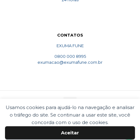
CONTATOS
EXUMA FUNE
0800 000 8995
exumacao@exumafune.com.br
Usamos cookies para ajudá-lo na navegação e analisar
o tráfego do site. Se continuar a usar este site, você
© 2010 Exumafune. Todos direitos reservados- Ligue
0800 000 8995. Exumações de ossos em todo o Brasil.
concorda com o uso de cookies.
Termos e condições
Politica de privacidade
Aceitar
Cookies