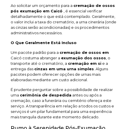
Ao solicitar um orçamento para a
cremação de ossos
pós exumação em Caicó
, é essencial verificar
detalhadamente o que está contemplado. Geralmente,
o valor inclui a taxa do crematório, a urna cinerária (onde
as cinzas serão acondicionadas) e os procedimentos
administrativos necessários.
O Que Geralmente Está Incluso
Um pacote padrão para a
cremação de ossos em
Caicó costuma abranger a
exumação dos ossos
, o
transporte até o crematório, a
cremação em si
e a
entrega das
cinzas em uma urna simples
. Alguns
pacotes podem oferecer opções de urnas mais
elaboradas mediante um custo adicional.
É prudente perguntar sobre a possibilidade de realizar
uma
cerimônia de despedida
antes ou após a
cremação, caso a funerária ou cemitério ofereça este
serviço. A transparência em relação a todos os custos e
serviços é um pilar fundamental para uma experiência
mais tranquila durante este momento delicado.
Rumo à Serenidade Pós-Exumação