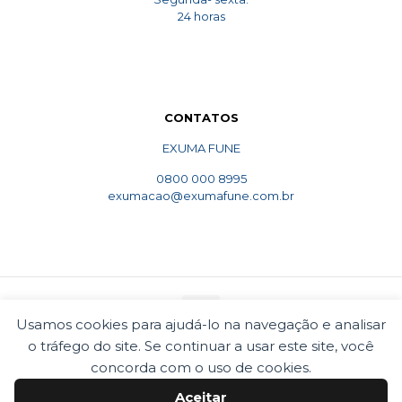
24 horas
CONTATOS
EXUMA FUNE
0800 000 8995
exumacao@exumafune.com.br
Usamos cookies para ajudá-lo na navegação e analisar
o tráfego do site. Se continuar a usar este site, você
© 2010 Exumafune. Todos direitos reservados- Ligue
concorda com o uso de cookies.
0800 000 8995. Exumações de ossos em todo o Brasil.
Termos e condições
Politica de privacidade
Aceitar