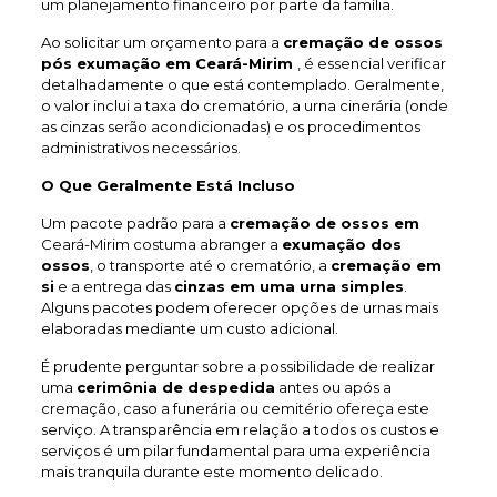
um planejamento financeiro por parte da família.
Ao solicitar um orçamento para a
cremação de ossos
pós exumação em Ceará-Mirim
, é essencial verificar
detalhadamente o que está contemplado. Geralmente,
o valor inclui a taxa do crematório, a urna cinerária (onde
as cinzas serão acondicionadas) e os procedimentos
administrativos necessários.
O Que Geralmente Está Incluso
Um pacote padrão para a
cremação de ossos em
Ceará-Mirim costuma abranger a
exumação dos
ossos
, o transporte até o crematório, a
cremação em
si
e a entrega das
cinzas em uma urna simples
.
Alguns pacotes podem oferecer opções de urnas mais
elaboradas mediante um custo adicional.
É prudente perguntar sobre a possibilidade de realizar
uma
cerimônia de despedida
antes ou após a
cremação, caso a funerária ou cemitério ofereça este
serviço. A transparência em relação a todos os custos e
serviços é um pilar fundamental para uma experiência
mais tranquila durante este momento delicado.