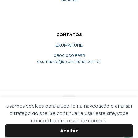
CONTATOS
EXUMA FUNE
0800 000 8995
exumacao@exumafune.com.br
Usamos cookies para ajudá-lo na navegação e analisar
o tráfego do site. Se continuar a usar este site, você
© 2010 Exumafune. Todos direitos reservados- Ligue
0800 000 8995. Exumações de ossos em todo o Brasil.
concorda com o uso de cookies.
Termos e condições
Politica de privacidade
Aceitar
Cookies