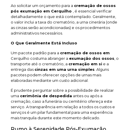
Ao solicitar um orçamento para a
cremação de ossos
pós exumação em Cerquilho
, é essencial verificar
detalhadamente o que está contemplado. Geralmente,
o valor inclui a taxa do crematório, a urna cinerária (onde
as cinzas serão acondicionadas) e os procedimentos
administrativos necessários.
O Que Geralmente Está Incluso
Um pacote padrão para a
cremação de ossos em
Cerquilho costuma abranger a
exumação dos ossos
, o
transporte até o crematório, a
cremação em si
e a
entrega das
cinzas em uma urna simples
. Alguns
pacotes podem oferecer opções de urnas mais
elaboradas mediante um custo adicional.
É prudente perguntar sobre a possibilidade de realizar
uma
cerimônia de despedida
antes ou após a
cremação, caso a funerária ou cemitério ofereça este
serviço. A transparência em relação a todos os custos e
serviços é um pilar fundamental para uma experiência
mais tranquila durante este momento delicado.
Rumo à Serenidade Pós-Exumação