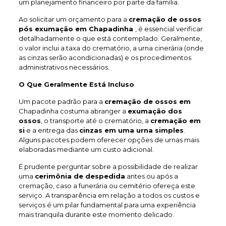
um planejamento financeiro por parte da família.
Ao solicitar um orçamento para a
cremação de ossos
pós exumação em Chapadinha
, é essencial verificar
detalhadamente o que está contemplado. Geralmente,
o valor inclui a taxa do crematório, a urna cinerária (onde
as cinzas serão acondicionadas) e os procedimentos
administrativos necessários.
O Que Geralmente Está Incluso
Um pacote padrão para a
cremação de ossos em
Chapadinha costuma abranger a
exumação dos
ossos
, o transporte até o crematório, a
cremação em
si
e a entrega das
cinzas em uma urna simples
.
Alguns pacotes podem oferecer opções de urnas mais
elaboradas mediante um custo adicional.
É prudente perguntar sobre a possibilidade de realizar
uma
cerimônia de despedida
antes ou após a
cremação, caso a funerária ou cemitério ofereça este
serviço. A transparência em relação a todos os custos e
serviços é um pilar fundamental para uma experiência
mais tranquila durante este momento delicado.