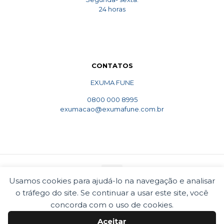
24 horas
CONTATOS
EXUMA FUNE
0800 000 8995
exumacao@exumafune.com.br
Usamos cookies para ajudá-lo na navegação e analisar
o tráfego do site. Se continuar a usar este site, você
© 2010 Exumafune. Todos direitos reservados- Ligue
concorda com o uso de cookies.
0800 000 8995. Exumações de ossos em todo o Brasil.
Termos e condições
Politica de privacidade
Aceitar