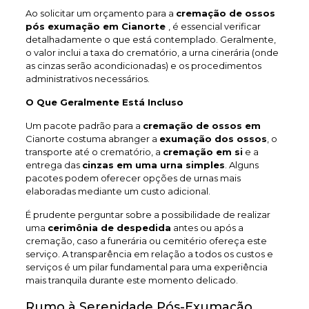
Ao solicitar um orçamento para a
cremação de ossos
pós exumação em Cianorte
, é essencial verificar
detalhadamente o que está contemplado. Geralmente,
o valor inclui a taxa do crematório, a urna cinerária (onde
as cinzas serão acondicionadas) e os procedimentos
administrativos necessários.
O Que Geralmente Está Incluso
Um pacote padrão para a
cremação de ossos em
Cianorte costuma abranger a
exumação dos ossos
, o
transporte até o crematório, a
cremação em si
e a
entrega das
cinzas em uma urna simples
. Alguns
pacotes podem oferecer opções de urnas mais
elaboradas mediante um custo adicional.
É prudente perguntar sobre a possibilidade de realizar
uma
cerimônia de despedida
antes ou após a
cremação, caso a funerária ou cemitério ofereça este
serviço. A transparência em relação a todos os custos e
serviços é um pilar fundamental para uma experiência
mais tranquila durante este momento delicado.
Rumo à Serenidade Pós-Exumação