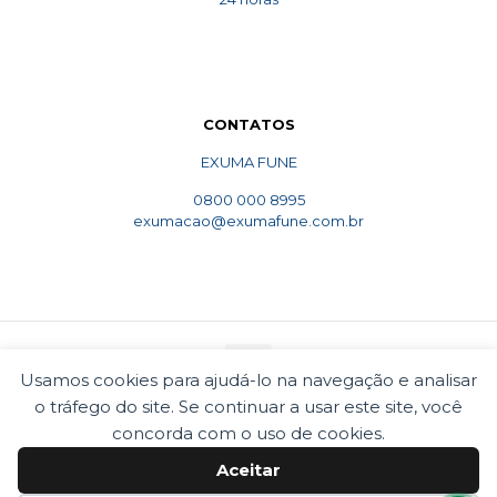
CONTATOS
EXUMA FUNE
0800 000 8995
exumacao@exumafune.com.br
Usamos cookies para ajudá-lo na navegação e analisar
o tráfego do site. Se continuar a usar este site, você
© 2010 Exumafune. Todos direitos reservados- Ligue
concorda com o uso de cookies.
0800 000 8995. Exumações de ossos em todo o Brasil.
Termos e condições
Politica de privacidade
Aceitar
Cookies