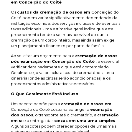
em Conceição do Coité
Os
custos da cremação de ossos em
Conceição do
Coité podem variar significativamente dependendo da
instituição escolhida, dos serviços inclusos e de eventuais
taxas adicionais. Uma estimativa geral indica que este
procedimento tende a ser mais acessível do que a
cremação de um corpo inteiro, mas ainda assim exige
um planejamento financeiro por parte da família.
Ao solicitar um orçamento para a
cremação de ossos
pós exumação em Conceição do Coité
, é essencial
verificar detalhadamente o que está contemplado.
Geralmente, o valor inclui a taxa do crematório, a urna
cinerária (onde as cinzas serão acondicionadas) e os
procedimentos administrativos necessários.
O Que Geralmente Está Incluso
Um pacote padrão para a
cremação de ossos em
Conceição do Coité costuma abranger a
exumação
dos ossos
, o transporte até o crematório, a
cremação
em si
e a entrega das
cinzas em uma urna simples
.
Alguns pacotes podem oferecer opções de urnas mais
elaboradas mediante um custo adicional.