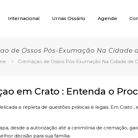
Internacional
Urnas Ossário
Agende
Con
ao de Ossos Pós-Exumação Na Cidade d
me
Cremaçao de Ossos Pós-Exumação Na Cidade de C
o em Crato : Entenda o Proc
licada e repleta de questões práticas e legais. Em Crato ,
tapa, desde a autorização até a cerimônia de cremação, ga
lhor decisão para sua família.