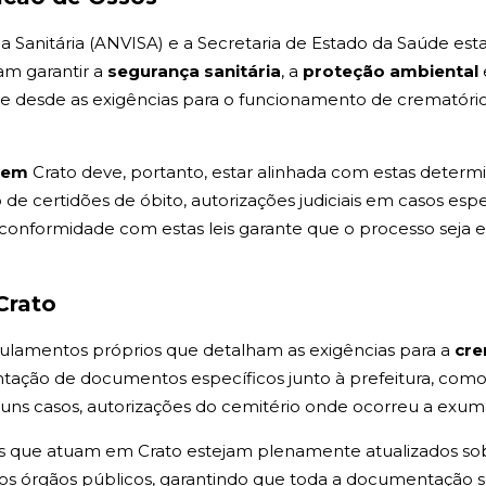
ia Sanitária (ANVISA) e a Secretaria de Estado da Saúde est
am garantir a
segurança sanitária
, a
proteção ambiental
nge desde as exigências para o funcionamento de crematóri
o em
Crato deve, portanto, estar alinhada com estas deter
e certidões de óbito, autorizações judiciais em casos esp
A conformidade com estas leis garante que o processo seja
Crato
egulamentos próprios que detalham as exigências para a
cre
ntação de documentos específicos junto à prefeitura, co
lguns casos, autorizações do cemitério onde ocorreu a exum
os que atuam em Crato estejam plenamente atualizados sob
e os órgãos públicos, garantindo que toda a documentação 