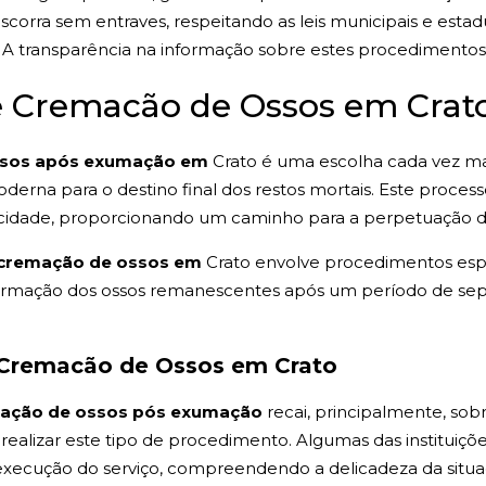
scorra sem entraves, respeitando as leis municipais e est
A transparência na informação sobre estes procedimentos é
de Cremacão de Ossos em Crat
ssos após exumação em
Crato é uma escolha cada vez ma
erna para o destino final dos restos mortais. Este processo
na cidade, proporcionando um caminho para a perpetuação 
cremação de ossos em
Crato envolve procedimentos esp
nsformação dos ossos remanescentes após um período de s
 Cremacão de Ossos em Crato
ação de ossos pós exumação
recai, principalmente, sob
 realizar este tipo de procedimento. Algumas das instituiçõ
execução do serviço, compreendendo a delicadeza da situa