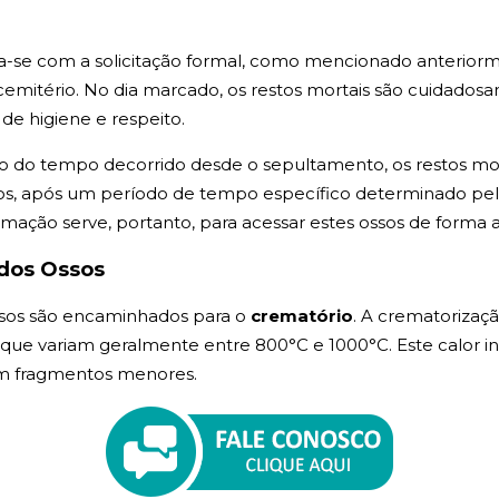
a-se com a solicitação formal, como mencionado anterior
mitério. No dia marcado, os restos mortais são cuidadosa
de higiene e respeito.
 do tempo decorrido desde o sepultamento, os restos mor
, após um período de tempo específico determinado pela l
umação serve, portanto, para acessar estes ossos de forma
dos Ossos
sos são encaminhados para o
crematório
. A crematorizaç
, que variam geralmente entre 800°C e 1000°C. Este calor i
em fragmentos menores.