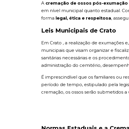
A
cremação de ossos pós-exumação 
em nível municipal quanto estadual. C
forma
legal, ética e respeitosa
, asseg
Leis Municipais de Crato
Em Crato , a realização de exumações e,
municipais que visam organizar e fiscali
sanitárias necessárias e os procediment
administração do cemitério, desempenha
É imprescindível que os familiares ou r
período de tempo, estipulado pela legis
cremação, os ossos serão submetidos a 
Normas Estaduais e a Crem