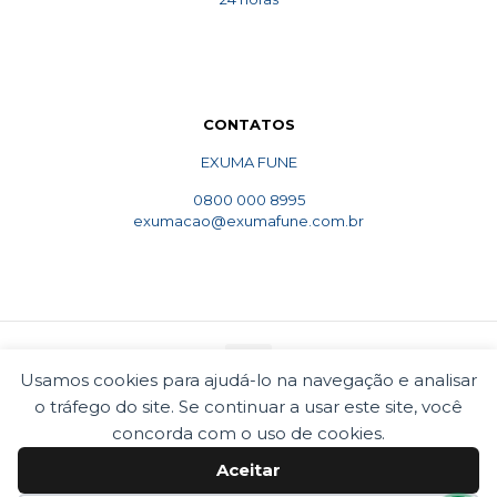
CONTATOS
EXUMA FUNE
0800 000 8995
exumacao@exumafune.com.br
Usamos cookies para ajudá-lo na navegação e analisar
o tráfego do site. Se continuar a usar este site, você
© 2010 Exumafune. Todos direitos reservados- Ligue
concorda com o uso de cookies.
0800 000 8995. Exumações de ossos em todo o Brasil.
Termos e condições
Politica de privacidade
Aceitar
Cookies