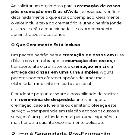
Ao solicitar um orçamento para a
cremação de ossos
pós exumação em Dias d’Ávila
, é essencial verificar
detalhadamente o que está contemplado. Geralmente,
o valor inclui a taxa do crematório, a urna cinerária (onde
as cinzas serão acondicionadas) e os procedimentos
administrativos necessários.
O Que Geralmente Está Incluso
Um pacote padrão para a
cremação de ossos em
Dias
d’Ávila costuma abranger a
exumação dos ossos
, o
transporte até o crematório, a
cremação em si
e a
entrega das
cinzas em uma urna simples
. Alguns
pacotes podem oferecer opções de urnas mais
elaboradas mediante um custo adicional.
É prudente perguntar sobre a possibilidade de realizar
uma
cerimônia de despedida
antes ou após a
cremação, caso a funerária ou cemitério ofereça este
serviço. A transparência em relação a todos os custos e
serviços é um pilar fundamental para uma experiência
mais tranquila durante este momento delicado.
Rumo à Serenidade Pós-Exumação