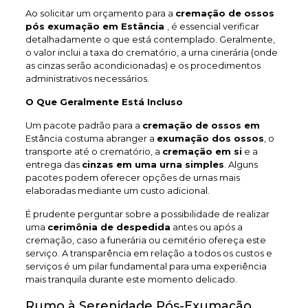
Ao solicitar um orçamento para a
cremação de ossos
pós exumação em Estância
, é essencial verificar
detalhadamente o que está contemplado. Geralmente,
o valor inclui a taxa do crematório, a urna cinerária (onde
as cinzas serão acondicionadas) e os procedimentos
administrativos necessários.
O Que Geralmente Está Incluso
Um pacote padrão para a
cremação de ossos em
Estância costuma abranger a
exumação dos ossos
, o
transporte até o crematório, a
cremação em si
e a
entrega das
cinzas em uma urna simples
. Alguns
pacotes podem oferecer opções de urnas mais
elaboradas mediante um custo adicional.
É prudente perguntar sobre a possibilidade de realizar
uma
cerimônia de despedida
antes ou após a
cremação, caso a funerária ou cemitério ofereça este
serviço. A transparência em relação a todos os custos e
serviços é um pilar fundamental para uma experiência
mais tranquila durante este momento delicado.
Rumo à Serenidade Pós-Exumação