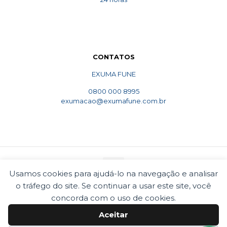
CONTATOS
EXUMA FUNE
0800 000 8995
exumacao@exumafune.com.br
Usamos cookies para ajudá-lo na navegação e analisar
o tráfego do site. Se continuar a usar este site, você
© 2010 Exumafune. Todos direitos reservados- Ligue
concorda com o uso de cookies.
0800 000 8995. Exumações de ossos em todo o Brasil.
Termos e condições
Politica de privacidade
Aceitar
Cookies