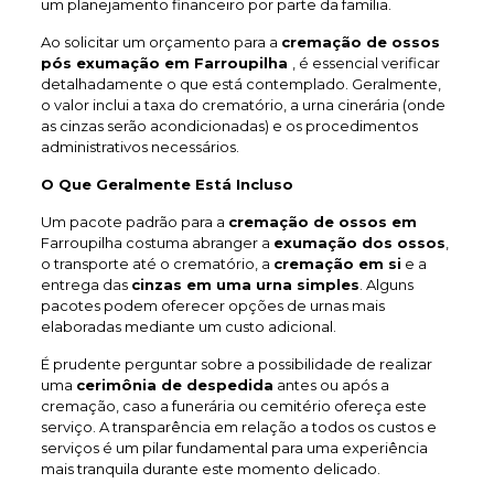
um planejamento financeiro por parte da família.
Ao solicitar um orçamento para a
cremação de ossos
pós exumação em Farroupilha
, é essencial verificar
detalhadamente o que está contemplado. Geralmente,
o valor inclui a taxa do crematório, a urna cinerária (onde
as cinzas serão acondicionadas) e os procedimentos
administrativos necessários.
O Que Geralmente Está Incluso
Um pacote padrão para a
cremação de ossos em
Farroupilha costuma abranger a
exumação dos ossos
,
o transporte até o crematório, a
cremação em si
e a
entrega das
cinzas em uma urna simples
. Alguns
pacotes podem oferecer opções de urnas mais
elaboradas mediante um custo adicional.
É prudente perguntar sobre a possibilidade de realizar
uma
cerimônia de despedida
antes ou após a
cremação, caso a funerária ou cemitério ofereça este
serviço. A transparência em relação a todos os custos e
serviços é um pilar fundamental para uma experiência
mais tranquila durante este momento delicado.