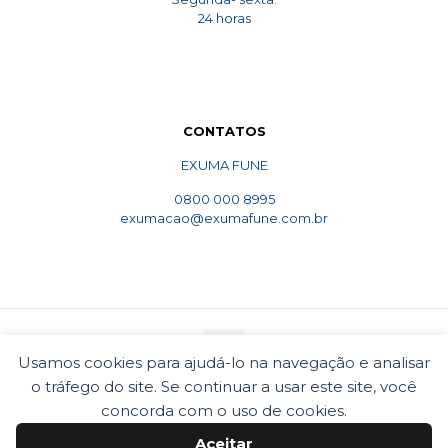
24 horas
CONTATOS
EXUMA FUNE
0800 000 8995
exumacao@exumafune.com.br
Usamos cookies para ajudá-lo na navegação e analisar
o tráfego do site. Se continuar a usar este site, você
© 2010 Exumafune. Todos direitos reservados- Ligue
0800 000 8995. Exumações de ossos em todo o Brasil.
concorda com o uso de cookies.
Termos e condições
Politica de privacidade
Aceitar