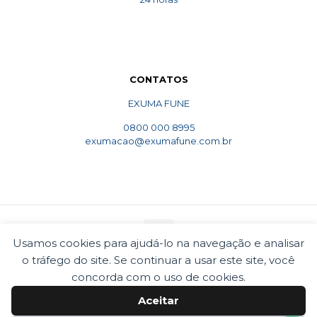
CONTATOS
EXUMA FUNE
0800 000 8995
exumacao@exumafune.com.br
Usamos cookies para ajudá-lo na navegação e analisar
o tráfego do site. Se continuar a usar este site, você
© 2010 Exumafune. Todos direitos reservados- Ligue
0800 000 8995. Exumações de ossos em todo o Brasil.
concorda com o uso de cookies.
Termos e condições
Politica de privacidade
Aceitar
Cookies