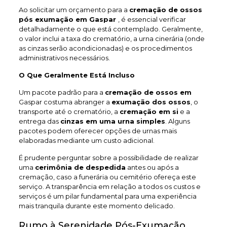
Ao solicitar um orçamento para a
cremação de ossos
pós exumação em Gaspar
, é essencial verificar
detalhadamente o que está contemplado. Geralmente,
o valor inclui a taxa do crematório, a urna cinerária (onde
as cinzas serão acondicionadas) e os procedimentos
administrativos necessários.
O Que Geralmente Está Incluso
Um pacote padrão para a
cremação de ossos em
Gaspar costuma abranger a
exumação dos ossos
, o
transporte até o crematório, a
cremação em si
e a
entrega das
cinzas em uma urna simples
. Alguns
pacotes podem oferecer opções de urnas mais
elaboradas mediante um custo adicional.
É prudente perguntar sobre a possibilidade de realizar
uma
cerimônia de despedida
antes ou após a
cremação, caso a funerária ou cemitério ofereça este
serviço. A transparência em relação a todos os custos e
serviços é um pilar fundamental para uma experiência
mais tranquila durante este momento delicado.
Rumo à Serenidade Pós-Exumação