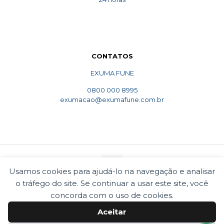
CONTATOS
EXUMA FUNE
0800 000 8995
exumacao@exumafune.com.br
Usamos cookies para ajudá-lo na navegação e analisar
o tráfego do site. Se continuar a usar este site, você
© 2010 Exumafune. Todos direitos reservados- Ligue
concorda com o uso de cookies.
0800 000 8995. Exumações de ossos em todo o Brasil.
Termos e condições
Politica de privacidade
Aceitar
Cookies