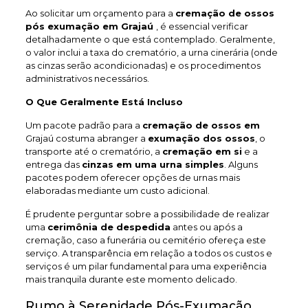
Ao solicitar um orçamento para a
cremação de ossos
pós exumação em Grajaú
, é essencial verificar
detalhadamente o que está contemplado. Geralmente,
o valor inclui a taxa do crematório, a urna cinerária (onde
as cinzas serão acondicionadas) e os procedimentos
administrativos necessários.
O Que Geralmente Está Incluso
Um pacote padrão para a
cremação de ossos em
Grajaú costuma abranger a
exumação dos ossos
, o
transporte até o crematório, a
cremação em si
e a
entrega das
cinzas em uma urna simples
. Alguns
pacotes podem oferecer opções de urnas mais
elaboradas mediante um custo adicional.
É prudente perguntar sobre a possibilidade de realizar
uma
cerimônia de despedida
antes ou após a
cremação, caso a funerária ou cemitério ofereça este
serviço. A transparência em relação a todos os custos e
serviços é um pilar fundamental para uma experiência
mais tranquila durante este momento delicado.
Rumo à Serenidade Pós-Exumação