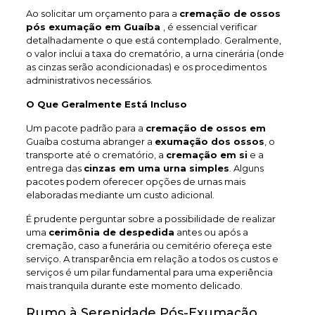
Ao solicitar um orçamento para a
cremação de ossos
pós exumação em Guaíba
, é essencial verificar
detalhadamente o que está contemplado. Geralmente,
o valor inclui a taxa do crematório, a urna cinerária (onde
as cinzas serão acondicionadas) e os procedimentos
administrativos necessários.
O Que Geralmente Está Incluso
Um pacote padrão para a
cremação de ossos em
Guaíba costuma abranger a
exumação dos ossos
, o
transporte até o crematório, a
cremação em si
e a
entrega das
cinzas em uma urna simples
. Alguns
pacotes podem oferecer opções de urnas mais
elaboradas mediante um custo adicional.
É prudente perguntar sobre a possibilidade de realizar
uma
cerimônia de despedida
antes ou após a
cremação, caso a funerária ou cemitério ofereça este
serviço. A transparência em relação a todos os custos e
serviços é um pilar fundamental para uma experiência
mais tranquila durante este momento delicado.
Rumo à Serenidade Pós-Exumação