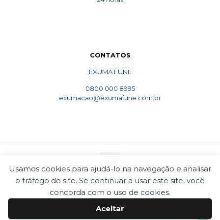
CONTATOS
EXUMA FUNE
0800 000 8995
exumacao@exumafune.com.br
Usamos cookies para ajudá-lo na navegação e analisar
o tráfego do site. Se continuar a usar este site, você
© 2010 Exumafune. Todos direitos reservados- Ligue
0800 000 8995. Exumações de ossos em todo o Brasil.
concorda com o uso de cookies.
Termos e condições
Politica de privacidade
Aceitar
Cookies