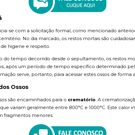
á
cia-se com a solicitação formal, como mencionado anteri
mitério. No dia marcado, os restos mortais são cuidadosa
de higiene e respeito.
 do tempo decorrido desde o sepultamento, os restos mor
, após um período de tempo específico determinado pela l
umação serve, portanto, para acessar estes ossos de forma
dos Ossos
sos são encaminhados para o
crematório
. A crematorizaç
, que variam geralmente entre 800°C e 1000°C. Este calor i
em fragmentos menores.