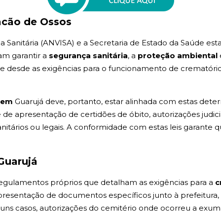
acão de Ossos
ia Sanitária (ANVISA) e a Secretaria de Estado da Saúde est
am garantir a
segurança sanitária
, a
proteção ambiental
nge desde as exigências para o funcionamento de crematóri
o em
Guarujá deve, portanto, estar alinhada com estas dete
e apresentação de certidões de óbito, autorizações judici
itários ou legais. A conformidade com estas leis garante 
Guarujá
 regulamentos próprios que detalham as exigências para a
c
apresentação de documentos específicos junto à prefeitu
lguns casos, autorizações do cemitério onde ocorreu a exum