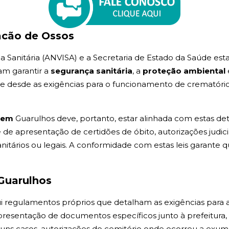
acão de Ossos
ia Sanitária (ANVISA) e a Secretaria de Estado da Saúde est
am garantir a
segurança sanitária
, a
proteção ambiental
nge desde as exigências para o funcionamento de crematóri
o em
Guarulhos deve, portanto, estar alinhada com estas de
e apresentação de certidões de óbito, autorizações judici
itários ou legais. A conformidade com estas leis garante 
 Guarulhos
sui regulamentos próprios que detalham as exigências para 
apresentação de documentos específicos junto à prefeitu
lguns casos, autorizações do cemitério onde ocorreu a exum