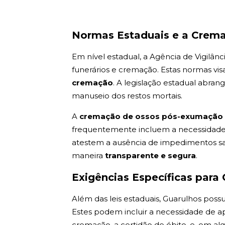
Normas Estaduais e a Crem
Em nível estadual, a Agência de Vigilânc
funerários e cremação. Estas normas vis
cremação
. A legislação estadual abra
manuseio dos restos mortais.
A
cremação de ossos pós-exumaçã
frequentemente incluem a necessidade d
atestem a ausência de impedimentos san
maneira
transparente e segura
.
Exigências Específicas para
Além das leis estaduais, Guarulhos pos
Estes podem incluir a necessidade de 
cremação, a certidão de óbito, e, em a