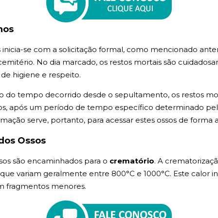
hos
nicia-se com a solicitação formal, como mencionado ante
mitério. No dia marcado, os restos mortais são cuidadosa
de higiene e respeito.
 do tempo decorrido desde o sepultamento, os restos mor
, após um período de tempo específico determinado pela l
umação serve, portanto, para acessar estes ossos de forma
dos Ossos
sos são encaminhados para o
crematório
. A crematorizaç
, que variam geralmente entre 800°C e 1000°C. Este calor i
em fragmentos menores.