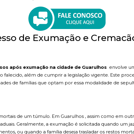
esso de Exumação e Cremacã
sos após exumação na cidade de Guarulhos
envolve uma
 ao falecido, além de cumprir a legislação vigente. Este p
ades de famílias que optam por essa modalidade de sepul
s mortais de um túmulo. Em Guarulhos , assim como em out
taduais. Geralmente, a exumação é solicitada quando um ja
entos, ou quando a família deseja trasladar os restos mortai