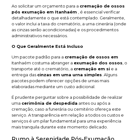
Ao solicitar um orçamento para a
cremação de ossos
pós exumação em Itanhaém
, é essencial verificar
detalhadamente o que está contemplado. Geralmente,
o valor inclui a taxa do crematório, a urna cinerária (onde
as cinzas serão acondicionadas) e os procedimentos
administrativos necessários.
O Que Geralmente Está Incluso
Um pacote padrão para a
cremação de ossos em
Itanhaém costuma abranger a
exumação dos ossos
, o
transporte até o crematório, a
cremação em si
e a
entrega das
cinzas em uma urna simples
. Alguns
pacotes podem oferecer opções de urnas mais
elaboradas mediante um custo adicional.
É prudente perguntar sobre a possibilidade de realizar
uma
cerimônia de despedida
antes ou após a
cremação, caso a funerária ou cemitério ofereça este
serviço. A transparência em relação a todos os custos e
serviços é um pilar fundamental para uma experiência
mais tranquila durante este momento delicado.
Rumo à Serenidade Pós-Exumação