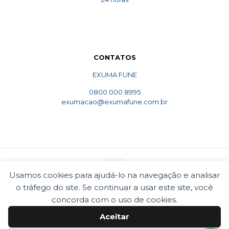
CONTATOS
EXUMA FUNE
0800 000 8995
exumacao@exumafune.com.br
Usamos cookies para ajudá-lo na navegação e analisar
o tráfego do site. Se continuar a usar este site, você
© 2010 Exumafune. Todos direitos reservados- Ligue
concorda com o uso de cookies.
0800 000 8995. Exumações de ossos em todo o Brasil.
Termos e condições
Politica de privacidade
Aceitar
Cookies