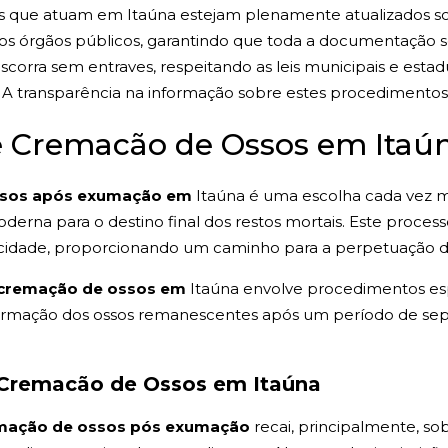
os que atuam em Itaúna estejam plenamente atualizados so
e os órgãos públicos, garantindo que toda a documentação 
scorra sem entraves, respeitando as leis municipais e est
A transparência na informação sobre estes procedimentos é
de Cremacão de Ossos em Itaú
ssos após exumação em
Itaúna é uma escolha cada vez m
erna para o destino final dos restos mortais. Este processo
na cidade, proporcionando um caminho para a perpetuação 
cremação de ossos em
Itaúna envolve procedimentos es
nsformação dos ossos remanescentes após um período de s
 Cremacão de Ossos em Itaúna
mação de ossos pós exumação
recai, principalmente, so