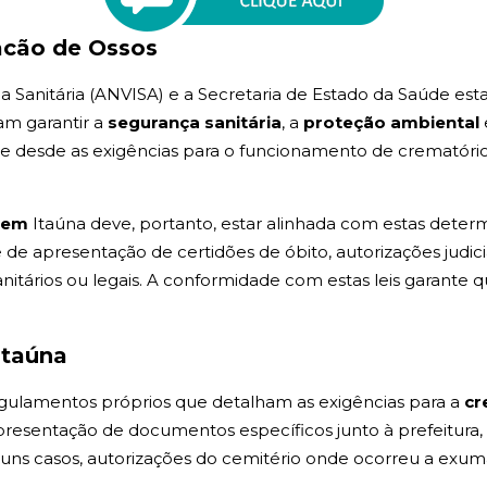
acão de Ossos
ia Sanitária (ANVISA) e a Secretaria de Estado da Saúde est
am garantir a
segurança sanitária
, a
proteção ambiental
nge desde as exigências para o funcionamento de crematóri
o em
Itaúna deve, portanto, estar alinhada com estas deter
e apresentação de certidões de óbito, autorizações judici
itários ou legais. A conformidade com estas leis garante 
Itaúna
regulamentos próprios que detalham as exigências para a
cr
apresentação de documentos específicos junto à prefeitu
lguns casos, autorizações do cemitério onde ocorreu a exum