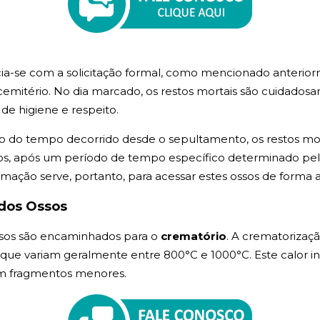
ia-se com a solicitação formal, como mencionado anterio
mitério. No dia marcado, os restos mortais são cuidadosa
de higiene e respeito.
 do tempo decorrido desde o sepultamento, os restos mor
, após um período de tempo específico determinado pela l
umação serve, portanto, para acessar estes ossos de forma
dos Ossos
sos são encaminhados para o
crematório
. A crematorizaç
, que variam geralmente entre 800°C e 1000°C. Este calor i
em fragmentos menores.