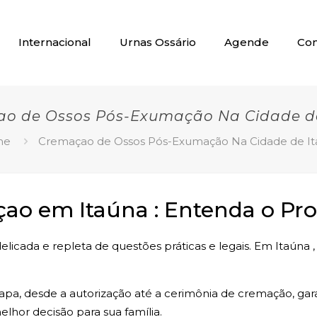
Internacional
Urnas Ossário
Agende
Con
o de Ossos Pós-Exumação Na Cidade d
me
Cremaçao de Ossos Pós-Exumação Na Cidade de I
o em Itaúna : Entenda o Pro
licada e repleta de questões práticas e legais. Em Itaúna 
tapa, desde a autorização até a cerimônia de cremação, ga
lhor decisão para sua família.