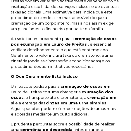
Freitas podem variar significativamente dependendo da
instituição escolhida, dos serviços inclusos e de eventuais
taxas adicionais. Uma estimativa geral indica que este
procedimento tende a ser mais acessível do que a
cremação de um corpo inteiro, mas ainda assim exige
um planejamento financeiro por parte da família.
Ao solicitar um orçamento para a
cremação de ossos
pós exumação em Lauro de Freitas
, é essencial
verificar detalhadamente o que está contemplado.
Geralmente, o valor inclui a taxa do crematório, a urna
cinerária (onde as cinzas serão acondicionadas) e os
procedimentos administrativos necessários.
O Que Geralmente Está Incluso
Um pacote padrão para a
cremação de ossos em
Lauro de Freitas costuma abranger a
exumação dos
ossos
, o transporte até o crematório, a
cremação em
si
e a entrega das
cinzas em uma urna simples
.
Alguns pacotes podem oferecer opções de urnas mais
elaboradas mediante um custo adicional.
É prudente perguntar sobre a possibilidade de realizar
uma
cerimônia de despedida
antes ou após a