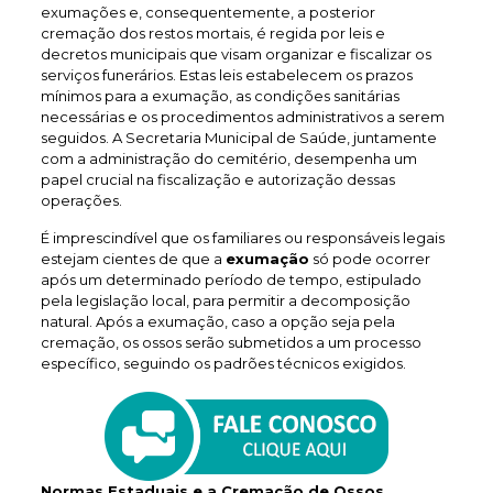
exumações e, consequentemente, a posterior
cremação dos restos mortais, é regida por leis e
decretos municipais que visam organizar e fiscalizar os
serviços funerários. Estas leis estabelecem os prazos
mínimos para a exumação, as condições sanitárias
necessárias e os procedimentos administrativos a serem
seguidos. A Secretaria Municipal de Saúde, juntamente
com a administração do cemitério, desempenha um
papel crucial na fiscalização e autorização dessas
operações.
É imprescindível que os familiares ou responsáveis legais
estejam cientes de que a
exumação
só pode ocorrer
após um determinado período de tempo, estipulado
pela legislação local, para permitir a decomposição
natural. Após a exumação, caso a opção seja pela
cremação, os ossos serão submetidos a um processo
específico, seguindo os padrões técnicos exigidos.
Normas Estaduais e a Cremacão de Ossos