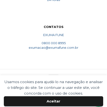
CONTATOS
EXUMA FUNE
0800 000 8995
exumacao@exumafune.com.br
Usamos cookies para ajudá-lo na navegação e analisar
o tráfego do site. Se continuar a usar este site, você
© 2010 Exumafune. Todos direitos reservados- Ligue
concorda com o uso de cookies.
0800 000 8995. Exumações de ossos em todo o Brasil.
Termos e condições
Politica de privacidade
Aceitar
Cookies