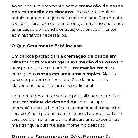
Ao solicitar um orçamento para a
cremação de ossos
pós exumação em Mineiros
, é essencial verificar
detalhadamente o que está contemplado. Geralmente,
o valor inclui a taxa do crematório, a urna cinerária (onde
as cinzas serão acondicionadas) e os procedimentos
administrativos necessários.
O Que Geralmente Está Incluso
Um pacote padrão para a
cremação de ossos em
Mineiros costuma abranger a
exumação dos ossos
, o
transporte até o crematório, a
cremação em si
e a
entrega das
cinzas em uma urna simples
. Alguns
pacotes podem oferecer opções de urnas mais
elaboradas mediante um custo adicional.
É prudente perguntar sobre a possibilidade de realizar
uma
cerimônia de despedida
antes ou após a
cremação, caso a funerária ou cemitério ofereça este
serviço. A transparência em relação a todos os custos e
serviços é um pilar fundamental para uma experiência
mais tranquila durante este momento delicado.
Rumo à Serenidade Pós-Exumação