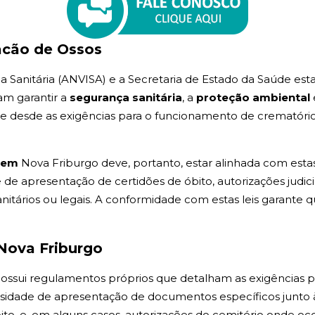
acão de Ossos
ia Sanitária (ANVISA) e a Secretaria de Estado da Saúde est
am garantir a
segurança sanitária
, a
proteção ambiental
nge desde as exigências para o funcionamento de crematóri
o em
Nova Friburgo deve, portanto, estar alinhada com esta
e apresentação de certidões de óbito, autorizações judici
itários ou legais. A conformidade com estas leis garante 
 Nova Friburgo
 possui regulamentos próprios que detalham as exigências 
essidade de apresentação de documentos específicos junto 
to, e, em alguns casos, autorizações do cemitério onde o