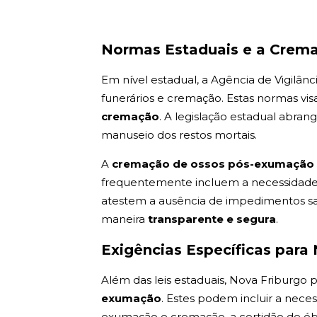
Normas Estaduais e a Crem
Em nível estadual, a Agência de Vigilânc
funerários e cremação. Estas normas vis
cremação
. A legislação estadual abra
manuseio dos restos mortais.
A
cremação de ossos pós-exumaçã
frequentemente incluem a necessidade d
atestem a ausência de impedimentos san
maneira
transparente e segura
.
Exigências Específicas para
Além das leis estaduais, Nova Friburgo
exumação
. Estes podem incluir a nec
exumação e cremação, a certidão de óbi