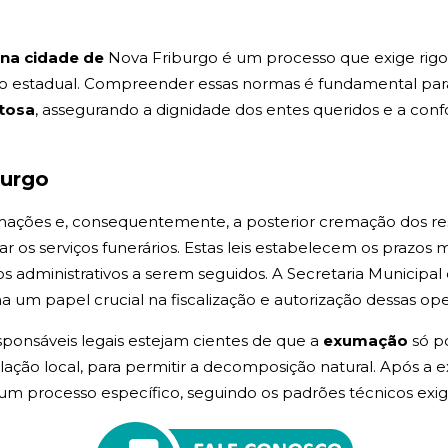
na cidade de
Nova Friburgo é um processo que exige rig
to estadual. Compreender essas normas é fundamental par
itosa
, assegurando a dignidade dos entes queridos e a c
burgo
mações e, consequentemente, a posterior cremação dos resto
zar os serviços funerários. Estas leis estabelecem os prazo
os administrativos a serem seguidos. A Secretaria Municip
 um papel crucial na fiscalização e autorização dessas ope
esponsáveis legais estejam cientes de que a
exumação
só p
lação local, para permitir a decomposição natural. Após a 
um processo específico, seguindo os padrões técnicos exig