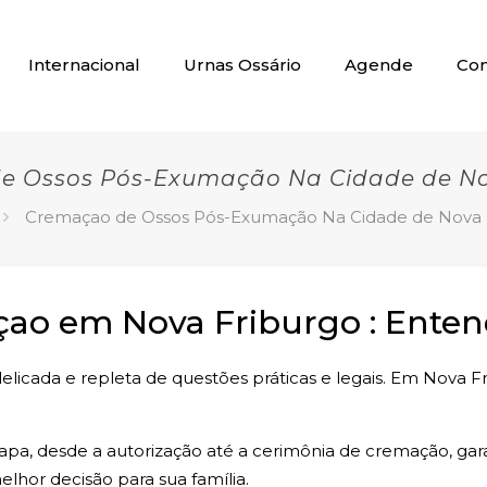
Internacional
Urnas Ossário
Agende
Con
e Ossos Pós-Exumação Na Cidade de No
Cremaçao de Ossos Pós-Exumação Na Cidade de Nova 
o em Nova Friburgo : Entend
licada e repleta de questões práticas e legais. Em Nova Fr
tapa, desde a autorização até a cerimônia de cremação, ga
lhor decisão para sua família.