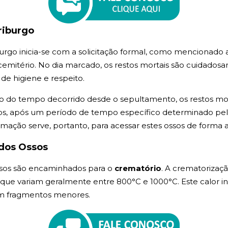
riburgo
go inicia-se com a solicitação formal, como mencionado 
mitério. No dia marcado, os restos mortais são cuidadosa
de higiene e respeito.
 do tempo decorrido desde o sepultamento, os restos mor
, após um período de tempo específico determinado pela l
umação serve, portanto, para acessar estes ossos de forma
dos Ossos
sos são encaminhados para o
crematório
. A crematorizaç
, que variam geralmente entre 800°C e 1000°C. Este calor i
em fragmentos menores.