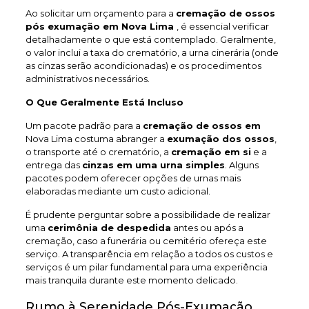
Ao solicitar um orçamento para a
cremação de ossos
pós exumação em Nova Lima
, é essencial verificar
detalhadamente o que está contemplado. Geralmente,
o valor inclui a taxa do crematório, a urna cinerária (onde
as cinzas serão acondicionadas) e os procedimentos
administrativos necessários.
O Que Geralmente Está Incluso
Um pacote padrão para a
cremação de ossos em
Nova Lima costuma abranger a
exumação dos ossos
,
o transporte até o crematório, a
cremação em si
e a
entrega das
cinzas em uma urna simples
. Alguns
pacotes podem oferecer opções de urnas mais
elaboradas mediante um custo adicional.
É prudente perguntar sobre a possibilidade de realizar
uma
cerimônia de despedida
antes ou após a
cremação, caso a funerária ou cemitério ofereça este
serviço. A transparência em relação a todos os custos e
serviços é um pilar fundamental para uma experiência
mais tranquila durante este momento delicado.
Rumo à Serenidade Pós-Exumação