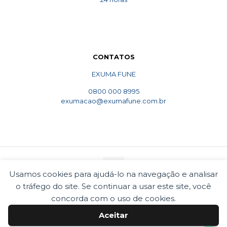
CONTATOS
EXUMA FUNE
0800 000 8995
exumacao@exumafune.com.br
Usamos cookies para ajudá-lo na navegação e analisar
o tráfego do site. Se continuar a usar este site, você
© 2010 Exumafune. Todos direitos reservados- Ligue
0800 000 8995. Exumações de ossos em todo o Brasil.
concorda com o uso de cookies.
Termos e condições
Politica de privacidade
Aceitar
Cookies