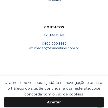
CONTATOS
EXUMA FUNE
0800 000 8995
exumacao@exumafune.com.br
Usamos cookies para ajudá-lo na navegação e analisar
o tráfego do site. Se continuar a usar este site, você
© 2010 Exumafune. Todos direitos reservados- Ligue
concorda com o uso de cookies.
0800 000 8995. Exumações de ossos em todo o Brasil.
Termos e condições
Politica de privacidade
Aceitar
Cookies