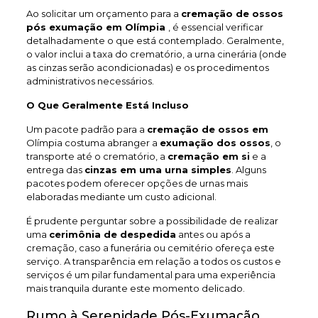
Ao solicitar um orçamento para a
cremação de ossos
pós exumação em Olímpia
, é essencial verificar
detalhadamente o que está contemplado. Geralmente,
o valor inclui a taxa do crematório, a urna cinerária (onde
as cinzas serão acondicionadas) e os procedimentos
administrativos necessários.
O Que Geralmente Está Incluso
Um pacote padrão para a
cremação de ossos em
Olímpia costuma abranger a
exumação dos ossos
, o
transporte até o crematório, a
cremação em si
e a
entrega das
cinzas em uma urna simples
. Alguns
pacotes podem oferecer opções de urnas mais
elaboradas mediante um custo adicional.
É prudente perguntar sobre a possibilidade de realizar
uma
cerimônia de despedida
antes ou após a
cremação, caso a funerária ou cemitério ofereça este
serviço. A transparência em relação a todos os custos e
serviços é um pilar fundamental para uma experiência
mais tranquila durante este momento delicado.
Rumo à Serenidade Pós-Exumação