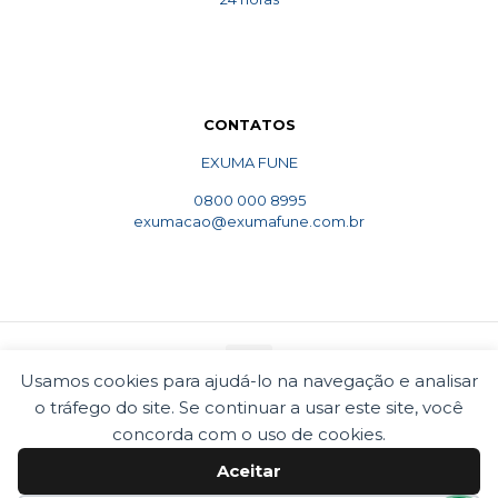
CONTATOS
EXUMA FUNE
0800 000 8995
exumacao@exumafune.com.br
Usamos cookies para ajudá-lo na navegação e analisar
o tráfego do site. Se continuar a usar este site, você
© 2010 Exumafune. Todos direitos reservados- Ligue
concorda com o uso de cookies.
0800 000 8995. Exumações de ossos em todo o Brasil.
Termos e condições
Politica de privacidade
Aceitar
Cookies