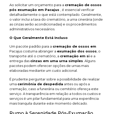
Ao solicitar um orçamento para a
cremação de ossos
pós exumação em Pacajus
, é essencial verificar
detalhadamente o que está contemplado. Geralmente,
o valor inclui a taxa do crematório, a urna cinerária (onde
as cinzas serão acondicionadas) e os procedimentos
administrativos necessários.
O Que Geralmente Está Incluso
Um pacote padrão para a
cremação de ossos em
Pacajus costuma abranger a
exumação dos ossos
, o
transporte até o crematório, a
cremação em si
e a
entrega das
cinzas em uma urna simples
. Alguns
pacotes podem oferecer opções de urnas mais
elaboradas mediante um custo adicional.
É prudente perguntar sobre a possibilidade de realizar
uma
cerimônia de despedida
antes ou após a
cremação, caso a funerária ou cemitério ofereça este
serviço. A transparência em relação a todos os custos e
serviços é um pilar fundamental para uma experiência
mais tranquila durante este momento delicado.
Rumo à Serenidade Pós-Exumação