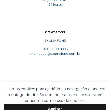
24 horas
CONTATOS
EXUMA FUNE
0800 000 8995
exumacao@exumafune.com.br
Usamos cookies para ajudá-lo na navegação e analisar
o tráfego do site. Se continuar a usar este site, você
© 2010 Exumafune. Todos direitos reservados- Ligue
concorda com o uso de cookies.
0800 000 8995. Exumações de ossos em todo o Brasil.
Termos e condições
Politica de privacidade
Aceitar