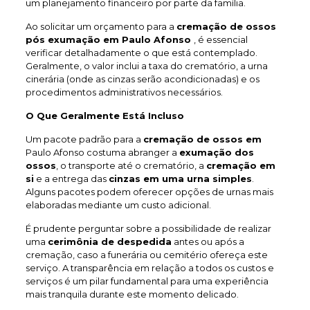
um planejamento financeiro por parte da família.
Ao solicitar um orçamento para a
cremação de ossos
pós exumação em Paulo Afonso
, é essencial
verificar detalhadamente o que está contemplado.
Geralmente, o valor inclui a taxa do crematório, a urna
cinerária (onde as cinzas serão acondicionadas) e os
procedimentos administrativos necessários.
O Que Geralmente Está Incluso
Um pacote padrão para a
cremação de ossos em
Paulo Afonso costuma abranger a
exumação dos
ossos
, o transporte até o crematório, a
cremação em
si
e a entrega das
cinzas em uma urna simples
.
Alguns pacotes podem oferecer opções de urnas mais
elaboradas mediante um custo adicional.
É prudente perguntar sobre a possibilidade de realizar
uma
cerimônia de despedida
antes ou após a
cremação, caso a funerária ou cemitério ofereça este
serviço. A transparência em relação a todos os custos e
serviços é um pilar fundamental para uma experiência
mais tranquila durante este momento delicado.