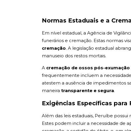
Normas Estaduais e a Crem
Em nível estadual, a Agência de Vigilânc
funerários e cremação. Estas normas vis
cremação
. A legislação estadual abra
manuseio dos restos mortais.
A
cremação de ossos pós-exumaçã
frequentemente incluem a necessidade d
atestem a ausência de impedimentos san
maneira
transparente e segura
.
Exigências Específicas para 
Além das leis estaduais, Peruíbe possu
Estes podem incluir a necessidade de 
cremação, a certidão de óbito, e, em a