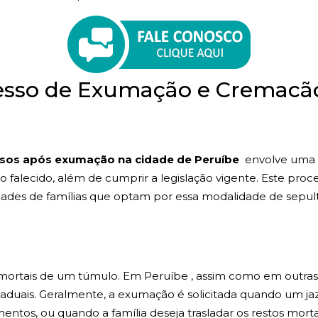
esso de Exumação e Cremacã
sos após exumação na cidade de Peruíbe
envolve uma s
 ao falecido, além de cumprir a legislação vigente. Este p
ades de famílias que optam por essa modalidade de sepul
s mortais de um túmulo. Em Peruíbe , assim como em outra
taduais. Geralmente, a exumação é solicitada quando um ja
entos, ou quando a família deseja trasladar os restos mortai