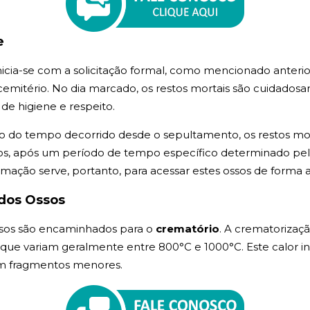
e
cia-se com a solicitação formal, como mencionado anteri
mitério. No dia marcado, os restos mortais são cuidadosa
de higiene e respeito.
 do tempo decorrido desde o sepultamento, os restos mor
, após um período de tempo específico determinado pela l
umação serve, portanto, para acessar estes ossos de forma
dos Ossos
sos são encaminhados para o
crematório
. A crematorizaç
, que variam geralmente entre 800°C e 1000°C. Este calor i
em fragmentos menores.