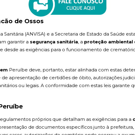
acão de Ossos
ia Sanitária (ANVISA) e a Secretaria de Estado da Saúde est
am garantir a
segurança sanitária
, a
proteção ambiental
nge desde as exigências para o funcionamento de crematóri
o em
Peruíbe deve, portanto, estar alinhada com estas dete
e apresentação de certidões de óbito, autorizações judici
itários ou legais. A conformidade com estas leis garante 
Peruíbe
i regulamentos próprios que detalham as exigências para a
apresentação de documentos específicos junto à prefeitu
lguns casos, autorizações do cemitério onde ocorreu a exum