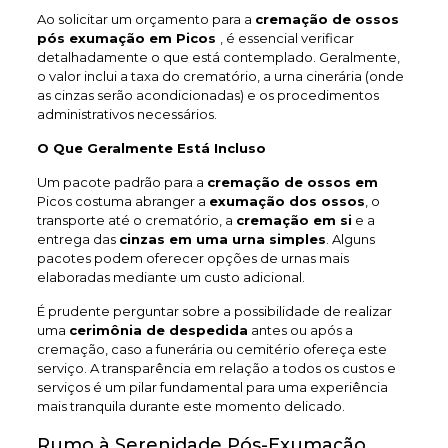
Ao solicitar um orçamento para a
cremação de ossos
pós exumação em Picos
, é essencial verificar
detalhadamente o que está contemplado. Geralmente,
o valor inclui a taxa do crematório, a urna cinerária (onde
as cinzas serão acondicionadas) e os procedimentos
administrativos necessários.
O Que Geralmente Está Incluso
Um pacote padrão para a
cremação de ossos em
Picos costuma abranger a
exumação dos ossos
, o
transporte até o crematório, a
cremação em si
e a
entrega das
cinzas em uma urna simples
. Alguns
pacotes podem oferecer opções de urnas mais
elaboradas mediante um custo adicional.
É prudente perguntar sobre a possibilidade de realizar
uma
cerimônia de despedida
antes ou após a
cremação, caso a funerária ou cemitério ofereça este
serviço. A transparência em relação a todos os custos e
serviços é um pilar fundamental para uma experiência
mais tranquila durante este momento delicado.
Rumo à Serenidade Pós-Exumação