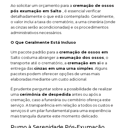
Ao solicitar um orçamento para a
cremação de ossos
pós exumação em Salto
, é essencial verificar
detalhadamente o que está contemplado. Geralmente,
o valor inclui a taxa do crematório, a urna cinerária (onde
as cinzas serão acondicionadas) e os procedimentos
administrativos necessários.
O Que Geralmente Está Incluso
Um pacote padrão para a
cremação de ossos em
Salto costuma abranger a
exumação dos ossos
, o
transporte até o crematório, a
cremação em si
e a
entrega das
cinzas em uma urna simples
. Alguns
pacotes podem oferecer opções de urnas mais
elaboradas mediante um custo adicional.
É prudente perguntar sobre a possibilidade de realizar
uma
cerimônia de despedida
antes ou após a
cremação, caso a funerária ou cemitério ofereça este
serviço. A transparência em relação a todos os custos e
serviços é um pilar fundamental para uma experiência
mais tranquila durante este momento delicado.
Rumo à Serenidade Pós-Exumação