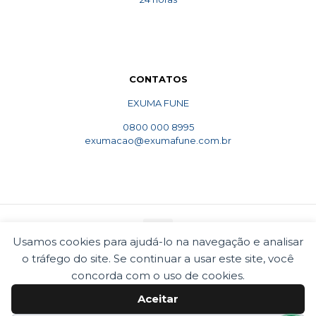
CONTATOS
EXUMA FUNE
0800 000 8995
exumacao@exumafune.com.br
Usamos cookies para ajudá-lo na navegação e analisar
o tráfego do site. Se continuar a usar este site, você
© 2010 Exumafune. Todos direitos reservados- Ligue
concorda com o uso de cookies.
0800 000 8995. Exumações de ossos em todo o Brasil.
Termos e condições
Politica de privacidade
Aceitar
Cookies