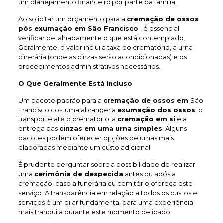
um planejamento financeiro por parte da família.
Ao solicitar um orçamento para a
cremação de ossos
pós exumação em São Francisco
, é essencial
verificar detalhadamente o que está contemplado.
Geralmente, o valor inclui a taxa do crematório, a urna
cinerária (onde as cinzas serão acondicionadas) e os
procedimentos administrativos necessários.
O Que Geralmente Está Incluso
Um pacote padrão para a
cremação de ossos em
São
Francisco costuma abranger a
exumação dos ossos
, o
transporte até o crematório, a
cremação em si
e a
entrega das
cinzas em uma urna simples
. Alguns
pacotes podem oferecer opções de urnas mais
elaboradas mediante um custo adicional.
É prudente perguntar sobre a possibilidade de realizar
uma
cerimônia de despedida
antes ou após a
cremação, caso a funerária ou cemitério ofereça este
serviço. A transparência em relação a todos os custos e
serviços é um pilar fundamental para uma experiência
mais tranquila durante este momento delicado.