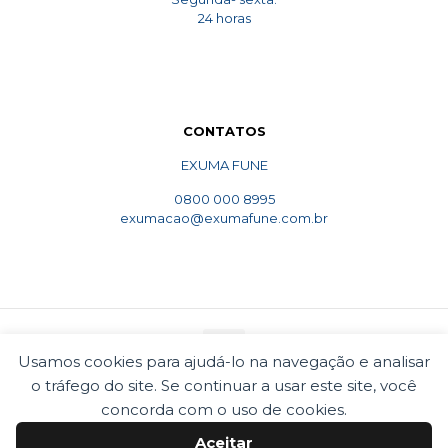
24 horas
CONTATOS
EXUMA FUNE
0800 000 8995
exumacao@exumafune.com.br
Usamos cookies para ajudá-lo na navegação e analisar
o tráfego do site. Se continuar a usar este site, você
© 2010 Exumafune. Todos direitos reservados- Ligue
concorda com o uso de cookies.
0800 000 8995. Exumações de ossos em todo o Brasil.
Termos e condições
Politica de privacidade
Aceitar