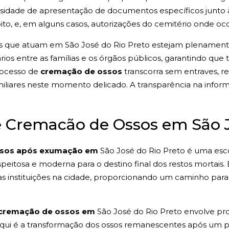
essidade de apresentação de documentos específicos junto 
to, e, em alguns casos, autorizações do cemitério onde o
os que atuam em São José do Rio Preto estejam plenamente
ios entre as famílias e os órgãos públicos, garantindo qu
rocesso de
cremação de ossos
transcorra sem entraves, re
iliares neste momento delicado. A transparência na info
e Cremacão de Ossos em São J
ssos após exumação em
São José do Rio Preto é uma es
peitosa e moderna para o destino final dos restos mortais.
mas instituições na cidade, proporcionando um caminho pa
cremação de ossos em
São José do Rio Preto envolve pr
aqui é a transformação dos ossos remanescentes após um