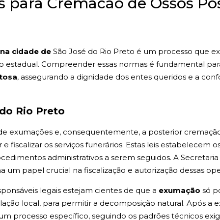
as para Cremacão de Ossos P
na cidade de
São José do Rio Preto é um processo que ex
to estadual. Compreender essas normas é fundamental par
itosa
, assegurando a dignidade dos entes queridos e a c
 do Rio Preto
 de exumações e, consequentemente, a posterior cremação d
e fiscalizar os serviços funerários. Estas leis estabelecem
rocedimentos administrativos a serem seguidos. A Secretar
 um papel crucial na fiscalização e autorização dessas ope
esponsáveis legais estejam cientes de que a
exumação
só p
lação local, para permitir a decomposição natural. Após a 
um processo específico, seguindo os padrões técnicos exig