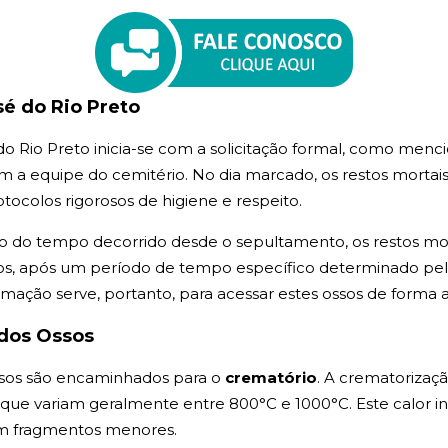
é do Rio Preto
 Rio Preto inicia-se com a solicitação formal, como menc
a equipe do cemitério. No dia marcado, os restos mortai
ocolos rigorosos de higiene e respeito.
 do tempo decorrido desde o sepultamento, os restos mor
, após um período de tempo específico determinado pela l
umação serve, portanto, para acessar estes ossos de forma
dos Ossos
sos são encaminhados para o
crematório
. A crematorizaç
, que variam geralmente entre 800°C e 1000°C. Este calor i
em fragmentos menores.