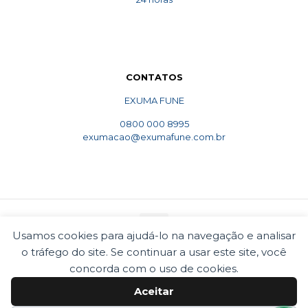
CONTATOS
EXUMA FUNE
0800 000 8995
exumacao@exumafune.com.br
Usamos cookies para ajudá-lo na navegação e analisar
o tráfego do site. Se continuar a usar este site, você
© 2010 Exumafune. Todos direitos reservados- Ligue
concorda com o uso de cookies.
0800 000 8995. Exumações de ossos em todo o Brasil.
Termos e condições
Politica de privacidade
Aceitar
Cookies