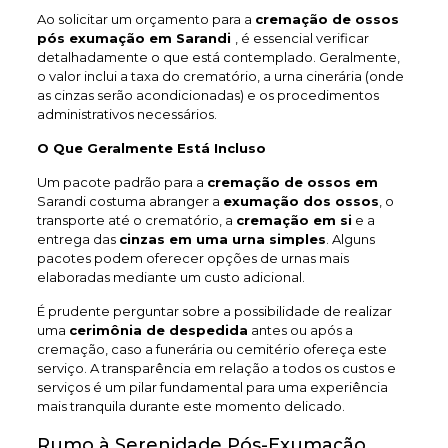
Ao solicitar um orçamento para a
cremação de ossos
pós exumação em Sarandi
, é essencial verificar
detalhadamente o que está contemplado. Geralmente,
o valor inclui a taxa do crematório, a urna cinerária (onde
as cinzas serão acondicionadas) e os procedimentos
administrativos necessários.
O Que Geralmente Está Incluso
Um pacote padrão para a
cremação de ossos em
Sarandi costuma abranger a
exumação dos ossos
, o
transporte até o crematório, a
cremação em si
e a
entrega das
cinzas em uma urna simples
. Alguns
pacotes podem oferecer opções de urnas mais
elaboradas mediante um custo adicional.
É prudente perguntar sobre a possibilidade de realizar
uma
cerimônia de despedida
antes ou após a
cremação, caso a funerária ou cemitério ofereça este
serviço. A transparência em relação a todos os custos e
serviços é um pilar fundamental para uma experiência
mais tranquila durante este momento delicado.
Rumo à Serenidade Pós-Exumação