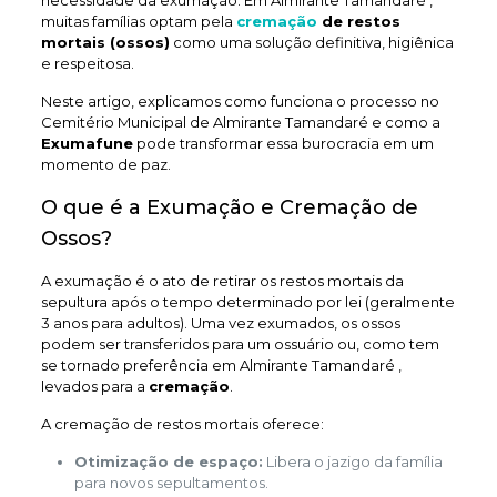
necessidade da exumação. Em Almirante Tamandaré ,
muitas famílias optam pela
cremação
de restos
mortais (ossos)
como uma solução definitiva, higiênica
e respeitosa.
Neste artigo, explicamos como funciona o processo no
Cemitério Municipal de Almirante Tamandaré e como a
Exumafune
pode transformar essa burocracia em um
momento de paz.
O que é a Exumação e Cremação de
Ossos?
A exumação é o ato de retirar os restos mortais da
sepultura após o tempo determinado por lei (geralmente
3 anos para adultos). Uma vez exumados, os ossos
podem ser transferidos para um ossuário ou, como tem
se tornado preferência em Almirante Tamandaré ,
levados para a
cremação
.
A cremação de restos mortais oferece:
Otimização de espaço:
Libera o jazigo da família
para novos sepultamentos.