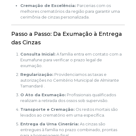
Cremação de Excelência:
Parcerias com os
melhores crematórios da região para garantir uma
cerimônia de cinzas personalizada.
Passo a Passo: Da Exumação à Entrega
das Cinzas
Consulta Inicial:
A família entra em contato com a
Exumafune para verificar o prazo legal de
exumação.
Regularização:
Providenciamos as taxas e
autorizações no Cemitério Municipal de Almirante
Tamandaré .
O Ato da Exumação:
Profissionais qualificados
realizam a retirada dos ossos sob supervisão.
Transporte e Cremação:
Os restos mortais são
levados ao crematório em urna específica.
Entrega da Urna Cinerária:
As cinzas são
entregues à família no prazo combinado, prontas
para a homenagem final.