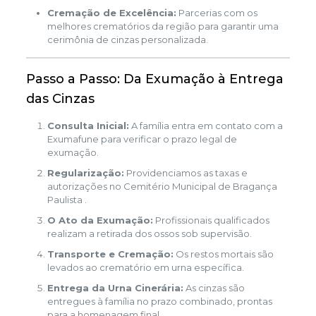
Cremação de Excelência:
Parcerias com os
melhores crematórios da região para garantir uma
cerimônia de cinzas personalizada.
Passo a Passo: Da Exumação à Entrega
das Cinzas
Consulta Inicial:
A família entra em contato com a
Exumafune para verificar o prazo legal de
exumação.
Regularização:
Providenciamos as taxas e
autorizações no Cemitério Municipal de Bragança
Paulista .
O Ato da Exumação:
Profissionais qualificados
realizam a retirada dos ossos sob supervisão.
Transporte e Cremação:
Os restos mortais são
levados ao crematório em urna específica.
Entrega da Urna Cinerária:
As cinzas são
entregues à família no prazo combinado, prontas
para a homenagem final.