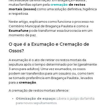
necessidade da exumação. Em Bragança Paulista ,
muitas famílias optam pela
cremação
de restos
mortais (ossos)
como uma solução definitiva, higiênica
e respeitosa.
Neste artigo, explicamos como funciona o processo no
Cemitério Municipal de Bragança Paulista e como a
Exumafune
pode transformar essa burocracia em um
momento de paz.
O que é a Exumação e Cremação de
Ossos?
A exumação é o ato de retirar os restos mortais da
sepultura após o tempo determinado por lei (geralmente
3 anos para adultos). Uma vez exumados, os ossos
podem ser transferidos para um ossuário ou, como tem
se tornado preferência em Bragança Paulista , levados
para a
cremação
.
A cremação de restos mortais oferece:
Otimização de espaço:
Libera o jazigo da família
para novos sepultamentos.