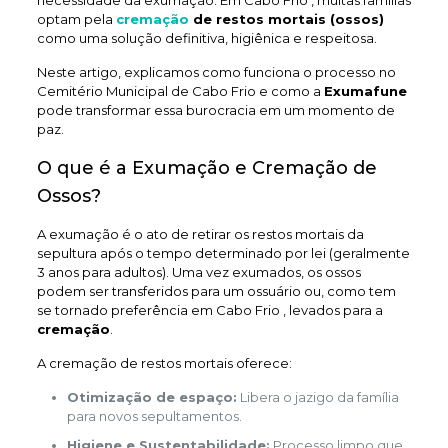
necessidade da exumação. Em Cabo Frio , muitas famílias
optam pela
cremação
de restos mortais (ossos)
como uma solução definitiva, higiênica e respeitosa.
Neste artigo, explicamos como funciona o processo no
Cemitério Municipal de Cabo Frio e como a
Exumafune
pode transformar essa burocracia em um momento de
paz.
O que é a Exumação e Cremação de
Ossos?
A exumação é o ato de retirar os restos mortais da
sepultura após o tempo determinado por lei (geralmente
3 anos para adultos). Uma vez exumados, os ossos
podem ser transferidos para um ossuário ou, como tem
se tornado preferência em Cabo Frio , levados para a
cremação
.
A cremação de restos mortais oferece:
Otimização de espaço:
Libera o jazigo da família
para novos sepultamentos.
Higiene e Sustentabilidade:
Processo limpo que