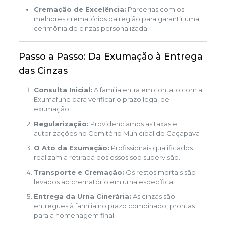
Cremação de Excelência:
Parcerias com os
melhores crematórios da região para garantir uma
cerimônia de cinzas personalizada.
Passo a Passo: Da Exumação à Entrega
das Cinzas
Consulta Inicial:
A família entra em contato com a
Exumafune para verificar o prazo legal de
exumação.
Regularização:
Providenciamos as taxas e
autorizações no Cemitério Municipal de Caçapava .
O Ato da Exumação:
Profissionais qualificados
realizam a retirada dos ossos sob supervisão.
Transporte e Cremação:
Os restos mortais são
levados ao crematório em urna específica.
Entrega da Urna Cinerária:
As cinzas são
entregues à família no prazo combinado, prontas
para a homenagem final.