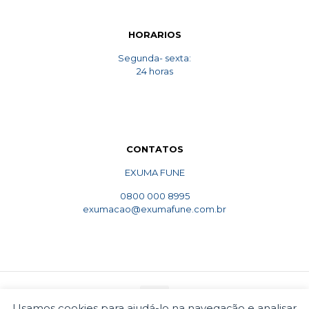
HORARIOS
Segunda- sexta:
24 horas
CONTATOS
EXUMA FUNE
0800 000 8995
exumacao@exumafune.com.br
Usamos cookies para ajudá-lo na navegação e analisar