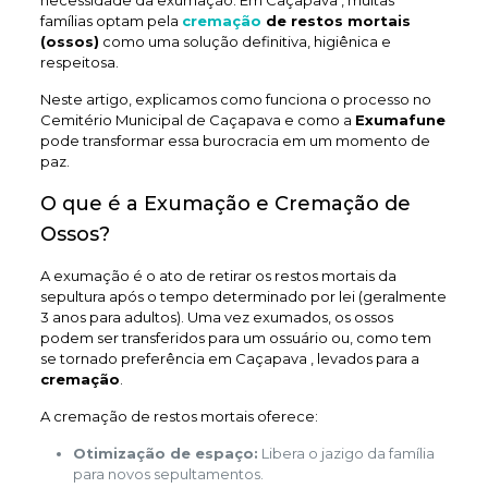
necessidade da exumação. Em Caçapava , muitas
famílias optam pela
cremação
de restos mortais
(ossos)
como uma solução definitiva, higiênica e
respeitosa.
Neste artigo, explicamos como funciona o processo no
Cemitério Municipal de Caçapava e como a
Exumafune
pode transformar essa burocracia em um momento de
paz.
O que é a Exumação e Cremação de
Ossos?
A exumação é o ato de retirar os restos mortais da
sepultura após o tempo determinado por lei (geralmente
3 anos para adultos). Uma vez exumados, os ossos
podem ser transferidos para um ossuário ou, como tem
se tornado preferência em Caçapava , levados para a
cremação
.
A cremação de restos mortais oferece:
Otimização de espaço:
Libera o jazigo da família
para novos sepultamentos.