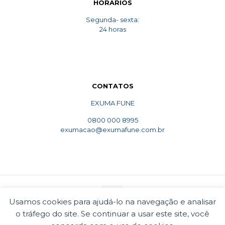
HORARIOS
Segunda- sexta:
24 horas
CONTATOS
EXUMA FUNE
0800 000 8995
exumacao@exumafune.com.br
Usamos cookies para ajudá-lo na navegação e analisar
o tráfego do site. Se continuar a usar este site, você
© 2010 Exumafune. Todos direitos reservados- Ligue