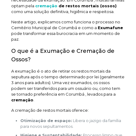
necessidade da exumação. Em Corumbá , muitas famílias
optam pela
cremação
de restos mortais (ossos)
como uma solução definitiva, higiênica e respeitosa.
Neste artigo, explicamos como funciona o processo no
Cemitério Municipal de Corumbá e como a
Exumafune
pode transformar essa burocracia em um momento de
paz.
O que é a Exumação e Cremação de
Ossos?
A exumação é o ato de retirar os restos mortais da
sepultura após o tempo determinado por lei (geralmente
3 anos para adultos). Uma vez exumados, os ossos
podem ser transferidos para um ossuário ou, como tem
se tornado preferência em Corumbá , levados para a
cremação
.
A cremação de restos mortais oferece:
Otimização de espaço:
Libera o jazigo da família
para novos sepultamentos.
Higiene e Sustentabilidade:
Processo limpo que