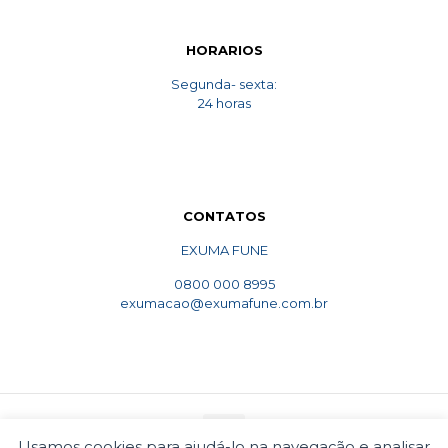
HORARIOS
Segunda- sexta:
24 horas
CONTATOS
EXUMA FUNE
0800 000 8995
exumacao@exumafune.com.br
Usamos cookies para ajudá-lo na navegação e analisar