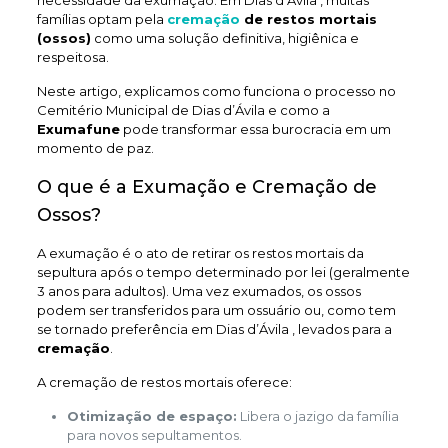
necessidade da exumação. Em Dias d’Ávila , muitas
famílias optam pela
cremação
de restos mortais
(ossos)
como uma solução definitiva, higiênica e
respeitosa.
Neste artigo, explicamos como funciona o processo no
Cemitério Municipal de Dias d’Ávila e como a
Exumafune
pode transformar essa burocracia em um
momento de paz.
O que é a Exumação e Cremação de
Ossos?
A exumação é o ato de retirar os restos mortais da
sepultura após o tempo determinado por lei (geralmente
3 anos para adultos). Uma vez exumados, os ossos
podem ser transferidos para um ossuário ou, como tem
se tornado preferência em Dias d’Ávila , levados para a
cremação
.
A cremação de restos mortais oferece:
Otimização de espaço:
Libera o jazigo da família
para novos sepultamentos.