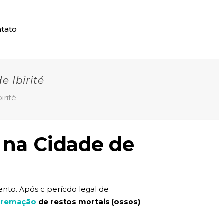
tato
 Ibirité
irité
 na Cidade de
nto. Após o período legal de
cremação
de restos mortais (ossos)