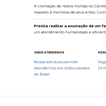
A cremação de restos mortais no Cemitér
respeito à memória de seus entes. Com
Precisa realizar a exumação de um fam
um atendimento humanizado e eficient
ONDE ATENDEMOS
HOR
Nossa estrutura permite
Segu
atendermos em todos estados
24 h
do Brasil.
© 2010 Exumafune. Todos direitos reser