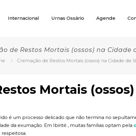
Internacional
Urnas Ossário
Agende
Con
o de Restos Mortais (ossos) na Cidade de
me
Cremação de Restos Mortais (ossos) na Cidade de Ib
estos Mortais (ossos)
ido é um processo delicado que não termina no sepultame
dade da exumação. Em Ibirité , muitas famílias optam pela
 respeitosa.