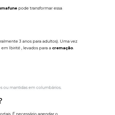
umafune
pode transformar essa
eralmente 3 anos para adultos). Uma vez
m Ibirité , levados para a
cremação
.
vos ou mantidas em columbários.
?
ortais. É necessário agendar o