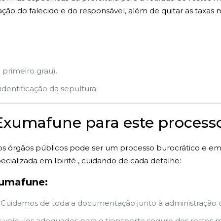
o do falecido e do responsável, além de quitar as taxas m
 primeiro grau).
dentificação da sepultura.
 Exumafune para este process
s órgãos públicos pode ser um processo burocrático e e
cializada em Ibirité , cuidando de cada detalhe:
xumafune:
Cuidamos de toda a documentação junto à administração do 
veículos adequados para o transporte seguro dos restos mo