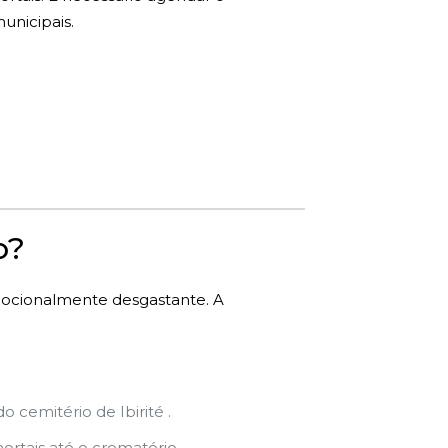
unicipais.
o?
mocionalmente desgastante. A
cemitério de Ibirité .
rtais até o crematório.