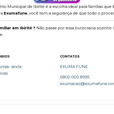
io Municipal de Ibirité é a escolha ideal para famílias qu
 a
Exumafune
, você tem a segurança de que todo o proces
iliar em Ibirité ?
Não passe por essa burocracia sozinho. 
e.
ARIOS
CONTATOS
nda- sexta:
EXUMA FUNE
oras
0800 000 8995
exumacao@exumafune.co
vados- Ligue 0800 000 8995. Exumações de ossos em todo o