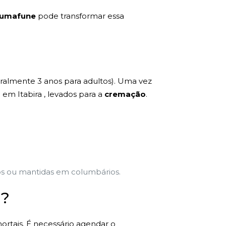
umafune
pode transformar essa
eralmente 3 anos para adultos). Uma vez
em Itabira , levados para a
cremação
.
vos ou mantidas em columbários.
 ?
mortais. É necessário agendar o