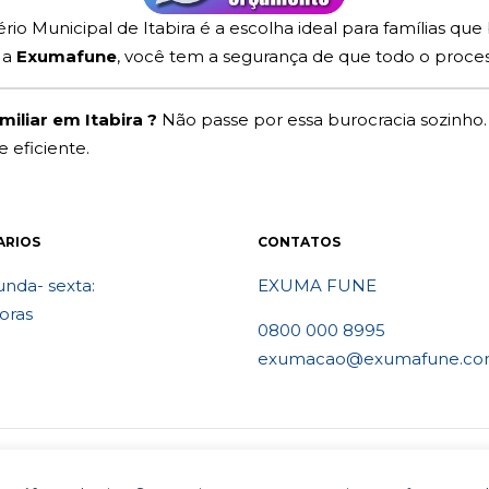
io Municipal de Itabira é a escolha ideal para famílias q
 a
Exumafune
, você tem a segurança de que todo o proces
iliar em Itabira ?
Não passe por essa burocracia sozinho.
eficiente.
ARIOS
CONTATOS
nda- sexta:
EXUMA FUNE
oras
0800 000 8995
exumacao@exumafune.co
vados- Ligue 0800 000 8995. Exumações de ossos em todo o