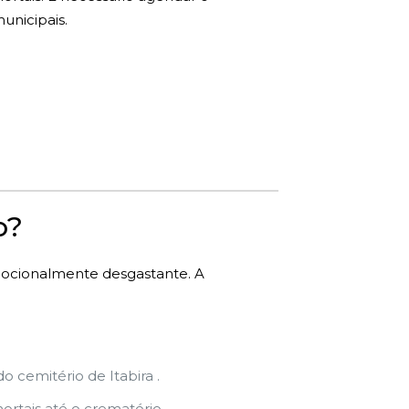
unicipais.
o?
mocionalmente desgastante. A
 cemitério de Itabira .
rtais até o crematório.