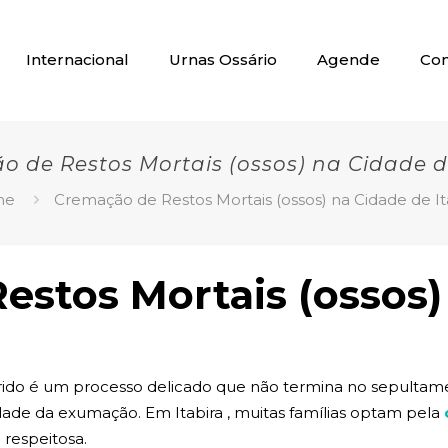
Internacional
Urnas Ossário
Agende
Con
 de Restos Mortais (ossos) na Cidade d
me
Cremação de Restos Mortais (ossos) na Cidade de It
estos Mortais (ossos)
ido é um processo delicado que não termina no sepultame
dade da exumação. Em Itabira , muitas famílias optam pela
 respeitosa.