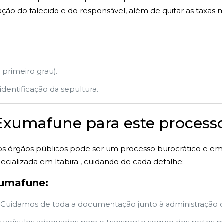
o do falecido e do responsável, além de quitar as taxas m
 primeiro grau).
dentificação da sepultura.
 Exumafune para este process
s órgãos públicos pode ser um processo burocrático e e
cializada em Itabira , cuidando de cada detalhe:
xumafune:
Cuidamos de toda a documentação junto à administração do
veículos adequados para o transporte seguro dos restos mo