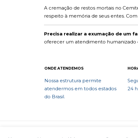
A cremação de restos mortais no Cemitér
respeito à memória de seus entes. Com
Precisa realizar a exumação de um fam
oferecer um atendimento humanizado e 
ONDE ATENDEMOS
HOR
Nossa estrutura permite
Segu
atendermos em todos estados
24 h
do Brasil.
© 2010 Exumafune. Todos direitos reser