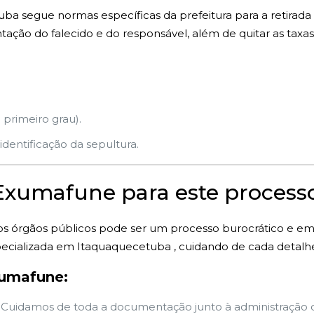
a segue normas específicas da prefeitura para a retirada 
ção do falecido e do responsável, além de quitar as taxas
 primeiro grau).
dentificação da sepultura.
 Exumafune para este process
s órgãos públicos pode ser um processo burocrático e e
ecializada em Itaquaquecetuba , cuidando de cada detalh
xumafune:
Cuidamos de toda a documentação junto à administração d