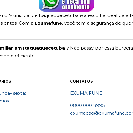
rio Municipal de Itaquaquecetuba é a escolha ideal para 
us entes. Com a
Exumafune
, você tem a segurança de que
amiliar em Itaquaquecetuba ?
Não passe por essa burocrac
do e eficiente.
ARIOS
CONTATOS
nda- sexta:
EXUMA FUNE
oras
0800 000 8995
exumacao@exumafune.co