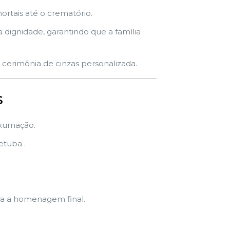
rtais até o crematório.
dignidade, garantindo que a família
cerimônia de cinzas personalizada.
s
exumação.
etuba .
ra a homenagem final.