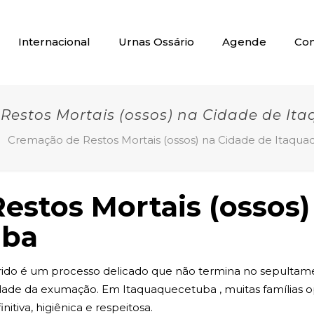
Internacional
Urnas Ossário
Agende
Con
Restos Mortais (ossos) na Cidade de It
Cremação de Restos Mortais (ossos) na Cidade de Itaqu
estos Mortais (ossos)
uba
ido é um processo delicado que não termina no sepultame
idade da exumação. Em Itaquaquecetuba , muitas famílias
tiva, higiênica e respeitosa.