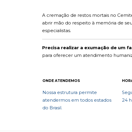
A cremação de restos mortais no Cemité
abrir mão do respeito à memória de se
especialistas.
Precisa realizar a exumação de um f
para oferecer um atendimento humaniza
ONDE ATENDEMOS
HOR
Nossa estrutura permite
Segu
atendermos em todos estados
24 h
do Brasil.