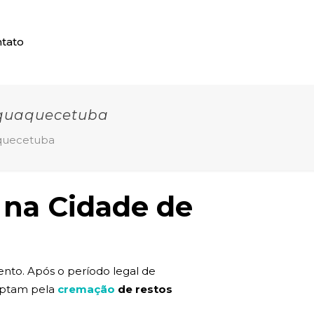
tato
aquaquecetuba
aquecetuba
 na Cidade de
nto. Após o período legal de
 optam pela
cremação
de restos