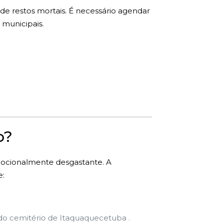
de restos mortais. É necessário agendar
 municipais.
o?
mocionalmente desgastante. A
e:
o cemitério de Itaquaquecetuba .