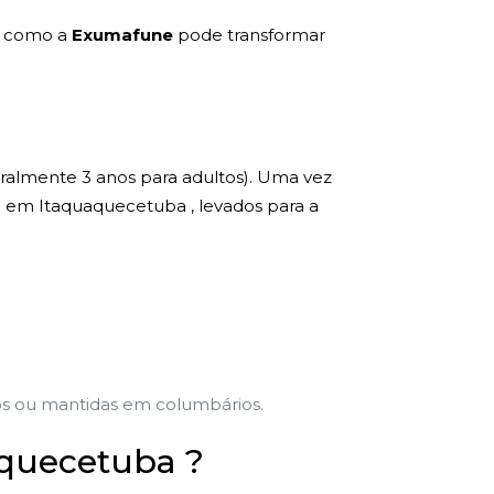
e como a
Exumafune
pode transformar
eralmente 3 anos para adultos). Uma vez
a em Itaquaquecetuba , levados para a
vos ou mantidas em columbários.
aquecetuba ?