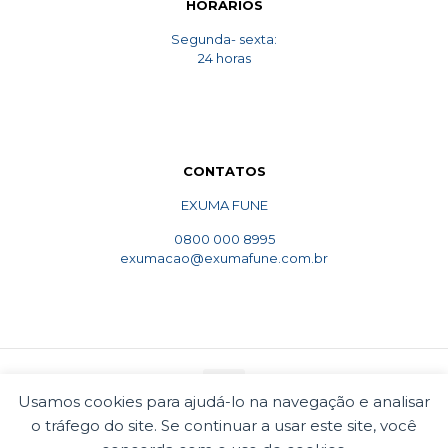
HORARIOS
Segunda- sexta:
24 horas
CONTATOS
EXUMA FUNE
0800 000 8995
exumacao@exumafune.com.br
Usamos cookies para ajudá-lo na navegação e analisar
o tráfego do site. Se continuar a usar este site, você
© 2010 Exumafune. Todos direitos reservados- Ligue