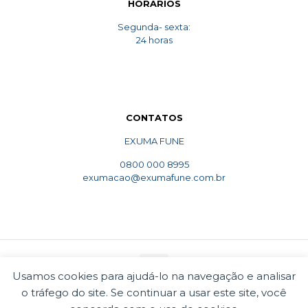
HORARIOS
Segunda- sexta:
24 horas
CONTATOS
EXUMA FUNE
0800 000 8995
exumacao@exumafune.com.br
Usamos cookies para ajudá-lo na navegação e analisar
o tráfego do site. Se continuar a usar este site, você
© 2010 Exumafune. Todos direitos reservados- Ligue