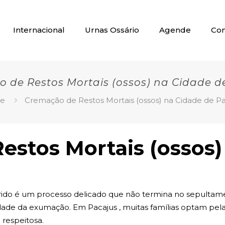
Internacional
Urnas Ossário
Agende
Con
 de Restos Mortais (ossos) na Cidade d
e
Cremação de Restos Mortais (ossos) na Cidade de Pa
estos Mortais (ossos)
ido é um processo delicado que não termina no sepultame
dade da exumação. Em Pacajus , muitas famílias optam pel
 respeitosa.