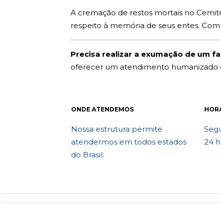
A cremação de restos mortais no Cemité
respeito à memória de seus entes. Com
Precisa realizar a exumação de um fa
oferecer um atendimento humanizado e 
ONDE ATENDEMOS
HOR
Nossa estrutura permite
Segu
atendermos em todos estados
24 h
do Brasil.
© 2010 Exumafune. Todos direitos reser