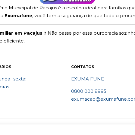
rio Municipal de Pacajus é a escolha ideal para famílias q
 a
Exumafune
, você tem a segurança de que todo o proces
miliar em Pacajus ?
Não passe por essa burocracia sozinho
eficiente.
ARIOS
CONTATOS
nda- sexta:
EXUMA FUNE
oras
0800 000 8995
exumacao@exumafune.co
vados- Ligue 0800 000 8995. Exumações de ossos em todo o