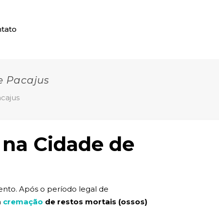
tato
e Pacajus
cajus
 na Cidade de
nto. Após o período legal de
a
cremação
de restos mortais (ossos)