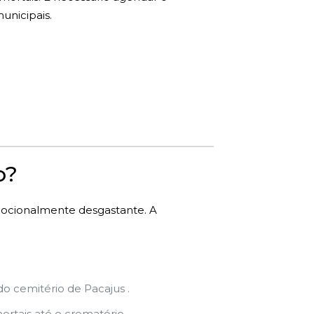
unicipais.
o?
mocionalmente desgastante. A
 cemitério de Pacajus .
rtais até o crematório.