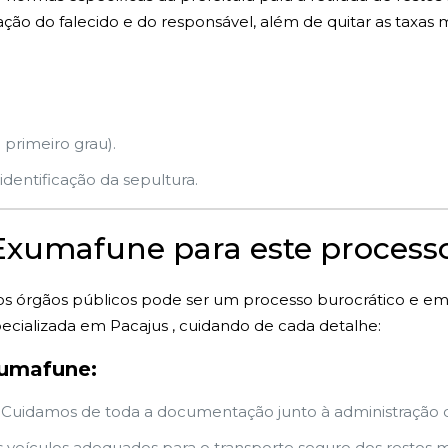
o do falecido e do responsável, além de quitar as taxas m
 primeiro grau).
dentificação da sepultura.
 Exumafune para este process
s órgãos públicos pode ser um processo burocrático e e
ecializada em Pacajus , cuidando de cada detalhe:
xumafune:
Cuidamos de toda a documentação junto à administração do
veículos adequados para o transporte seguro dos restos mo