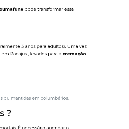
xumafune
pode transformar essa
eralmente 3 anos para adultos). Uma vez
 em Pacajus , levados para a
cremação
.
vos ou mantidas em columbários.
s ?
 mortais. É necessário agendar o