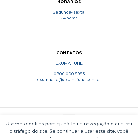
HORARIOS
Segunda- sexta:
24 horas
CONTATOS
EXUMA FUNE
0800 000 8995
exumacao@exumafune.com.br
Usamos cookies para ajudá-lo na navegação e analisar
o tráfego do site. Se continuar a usar este site, você
© 2010 Exumafune. Todos direitos reservados- Ligue