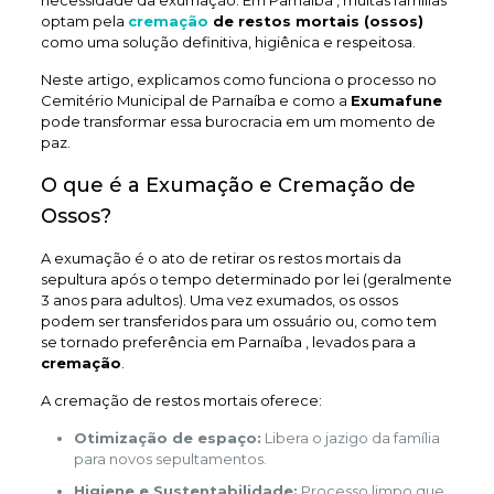
necessidade da exumação. Em Parnaíba , muitas famílias
optam pela
cremação
de restos mortais (ossos)
como uma solução definitiva, higiênica e respeitosa.
Neste artigo, explicamos como funciona o processo no
Cemitério Municipal de Parnaíba e como a
Exumafune
pode transformar essa burocracia em um momento de
paz.
O que é a Exumação e Cremação de
Ossos?
A exumação é o ato de retirar os restos mortais da
sepultura após o tempo determinado por lei (geralmente
3 anos para adultos). Uma vez exumados, os ossos
podem ser transferidos para um ossuário ou, como tem
se tornado preferência em Parnaíba , levados para a
cremação
.
A cremação de restos mortais oferece:
Otimização de espaço:
Libera o jazigo da família
para novos sepultamentos.
Higiene e Sustentabilidade:
Processo limpo que